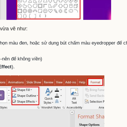
 vừa vẽ như:
họn màu đen, hoặc sử dụng bút chấm màu eyedropper để c
 -nên để không viền)
ffect
).