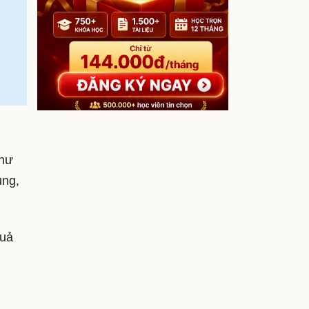
như
ung,
quả