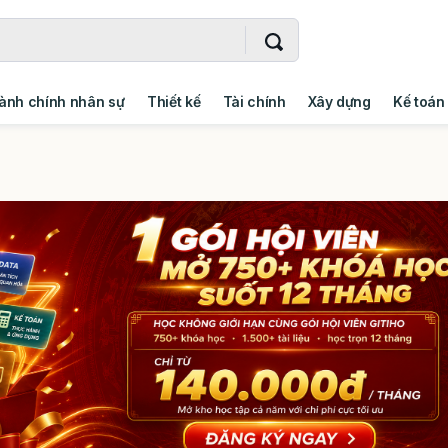
ành chính nhân sự
Thiết kế
Tài chính
Xây dựng
Kế toán
- Addin
Ngoại ngữ