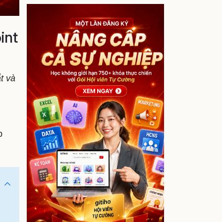
int
t và
p