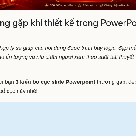
ờng gặp khi thiết kế trong PowerPo
 hợp lý sẽ giúp các nội dung được trình bày logic, đẹp mắ
ạo ấn tượng và níu chân người xem theo suốt bài thuyết
tới bạn
3 kiểu bố cục slide Powerpoint
thường gặp, đẹ
bố cục này nhé!