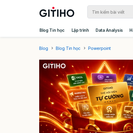
Blog Tin học
Lập trình
Data Analysis
H
Câu chuyện khách hàng
Ebook - Template 
Blog
Blog Tin học
Powerpoint