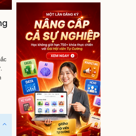
ng
hắc
”.
h