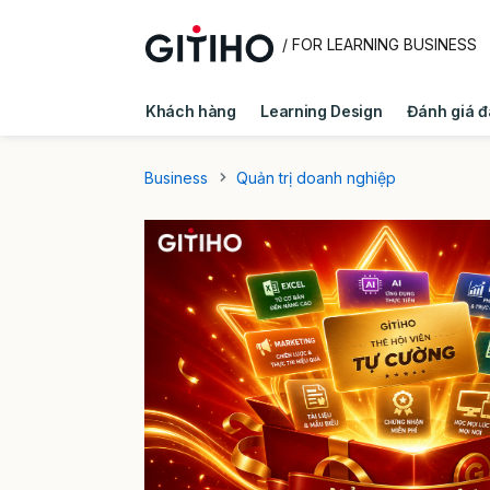
/ FOR LEARNING BUSINESS
Khách hàng
Learning Design
Đánh giá đ
Quản trị doanh nghiệp
Kiến thức E - Learni
Business
Quản trị doanh nghiệp