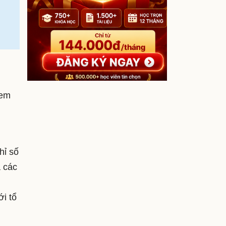
đem
hỉ số
à các
ới tổ