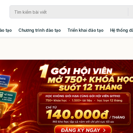
ào tạo
Chương trình đào tạo
Triển khai đào tạo
Hệ thống đ
ng
Giải pháp
Xây dựng tổ chức học tập