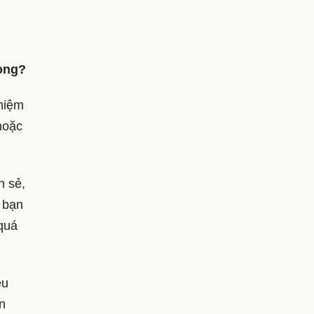
rọng?
nhiệm
hoặc
n sẻ,
 bạn
 quá
ều
n