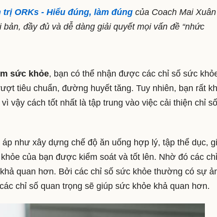
 trị ORKs - Hiểu đúng, làm đúng
của Coach Mai Xuân
i bản, đầy đủ và dễ dàng giải quyết mọi vấn đề “nhức
hám sức khỏe
, bạn có thể nhận được các chỉ số sức khỏ
ượt tiêu chuẩn, đường huyết tăng. Tuy nhiên, bạn rất k
vì vậy cách tốt nhất là tập trung vào việc cải thiện chỉ s
t áp như xây dựng chế độ ăn uống hợp lý, tập thể dục, g
c khỏe của bạn được kiểm soát và tốt lên. Nhờ đó các ch
khả quan hơn. Bởi các chỉ số sức khỏe thường có sự ả
 các chỉ số quan trọng sẽ giúp sức khỏe khả quan hơn.