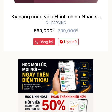
Kỹ năng công việc Hành chính Nhân sự
tổng hợp A-Z
G-LEARNING
đ
đ
599,000
799,000
Đăng ký
Học thử