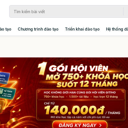
ào tạo
Chương trình đào tạo
Triển khai đào tạo
Hệ thống đ
ng
Giải pháp
Xây dựng tổ chức học tập