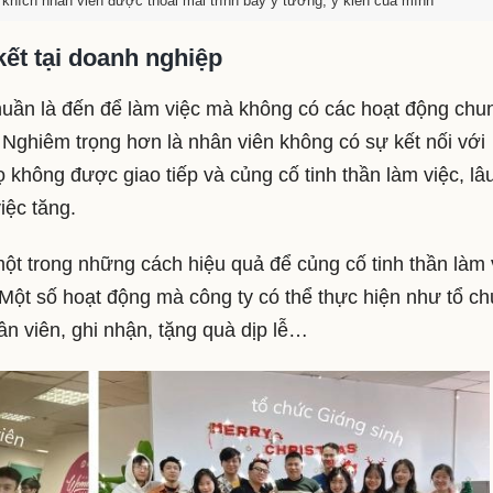
 khích nhân viên được thoải mái trình bày ý tưởng, ý kiến của mình
kết tại doanh nghiệp
huần là đến để làm việc mà không có các hoạt động chu
 Nghiêm trọng hơn là nhân viên không có sự kết nối với
 không được giao tiếp và củng cố tinh thần làm việc, lâ
việc tăng.
ột trong những cách hiệu quả để củng cố tinh thần làm 
. Một số hoạt động mà công ty có thể thực hiện như tổ c
hân viên, ghi nhận, tặng quà dịp lễ…