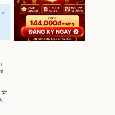
g
àm
 tốt
ất