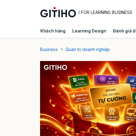
/ FOR LEARNING BUSINESS
Khách hàng
Learning Design
Đánh giá đ
Quản trị doanh nghiệp
Kiến thức E - Learni
Business
Quản trị doanh nghiệp