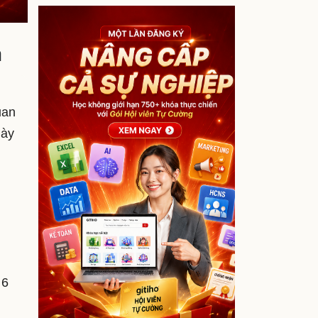
ả
uan
này
 6