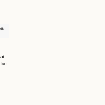
 đặc
sai
 tạo