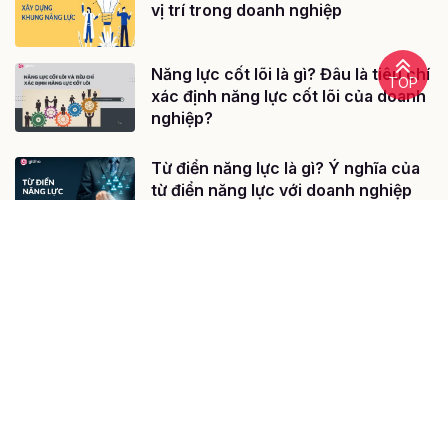
vị trí trong doanh nghiệp
Năng lực cốt lõi là gì? Đâu là tiêu chí
TOP
xác định năng lực cốt lõi của doanh
nghiệp?
Từ điển năng lực là gì? Ý nghĩa của
từ điển năng lực với doanh nghiệp
@ 2020 - Bản quyền của Công ty cổ phần công nghệ giáo dục
Gitiho Việt Nam
Giấy chứng nhận Đăng ký doanh nghiệp số: 0109077145, cấp bởi
Sở kế hoạch và đầu tư TP. Hà Nội
Giấy phép mạng xã hội số: 588, cấp bởi Bộ thông tin và truyền
thông