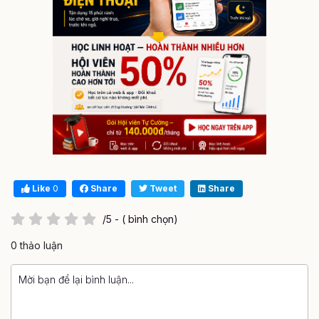
Like
0
Share
Tweet
Share
/5 - ( bình chọn)
0 thảo luận