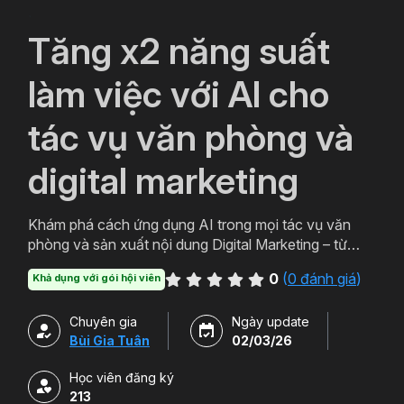
`
Tăng x2 năng suất
làm việc với AI cho
tác vụ văn phòng và
digital marketing
Khám phá cách ứng dụng AI trong mọi tác vụ văn
phòng và sản xuất nội dung Digital Marketing – từ
soạn thảo, thiết kế, sản xuất Media, đến tự động hóa
0
(
0 đánh giá
)
Khả dụng với gói hội viên
workflow.
Chuyên gia
Ngày update
Bùi Gia Tuân
02/03/26
Học viên đăng ký
213