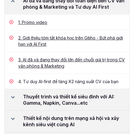
AI đã và đang thay đổi toàn diện đến CV văn
phòng & Marketing và Tư duy AI First
1.
Promo video
2.
Giới thiệu tóm tắt khóa học trên Gitiho - Bứt phá giới
hạn với AI First
3.
AI đã và đang thay đổi lớn đến chuỗi giá trị trong CV
văn phòng & Marketing
4.
Tư duy AI-first để tăng X2 năng suất CV của bạn
Thuyết trình và thiết kế siêu đỉnh với AI:
Gamma, Napkin, Canva...etc
Thiết kế nội dung trên mạng xã hội và xây
kênh siêu việt cùng AI