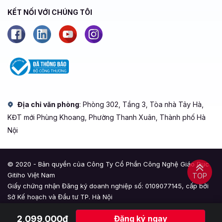
KẾT NỐI VỚI CHÚNG TÔI
Địa chỉ văn phòng
: Phòng 302, Tầng 3, Tòa nhà Tây Hà,
KĐT mới Phùng Khoang, Phường Thanh Xuân, Thành phố Hà
Nội
© 2020 - Bản quyền của Công Ty Cổ Phần Công Nghệ Giáo Dục
Gitiho Việt Nam
TOP
Giấy chứng nhận Đăng ký doanh nghiệp số: 0109077145, cấp bởi
Sở Kế hoạch và Đầu tư TP. Hà Nội
Giấy phép mạng xã hội số: 588, cấp bởi Bộ Thông tin và Truyền
2,099,000đ
Đăng ký ngay
thông