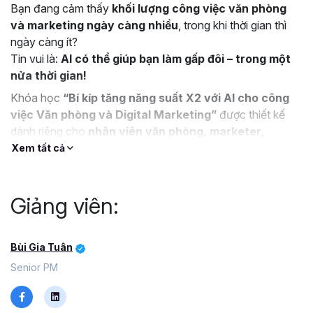
Bạn đang cảm thấy
khối lượng công việc văn phòng
và marketing ngày càng nhiều
, trong khi thời gian thì
ngày càng ít?
Tin vui là:
AI có thể giúp bạn làm gấp đôi – trong một
nửa thời gian!
Khóa học
“Bí kíp tăng năng suất X2 với AI cho công
việc Văn phòng và Digital Marketing”
được thiết kế
dành riêng cho
nhân viên văn phòng, marketer,
content creator, và nhà quản lý
, những người muốn
Xem tất cả
ứng dụng AI thực tế để tối ưu hiệu suất làm việc hằng
ngày
.
Giảng viên:
Bạn sẽ học được gì trong khóa học này
Cách sử dụng
ChatGPT, Gemini, Copilot, Notion
AI
để viết email, báo cáo, lập kế hoạch và ra quyết
Bùi Gia Tuân
định nhanh hơn.
Senior PM
Ứng dụng
AI tạo ảnh, video, voice-over
để sản
xuất nội dung truyền thông, quảng cáo, và bài đăng
mạng xã hội chỉ trong vài phút.