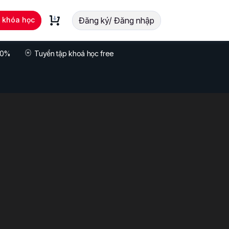
t khóa học
Đăng ký/ Đăng nhập
 70%
Tuyển tập khoá học free