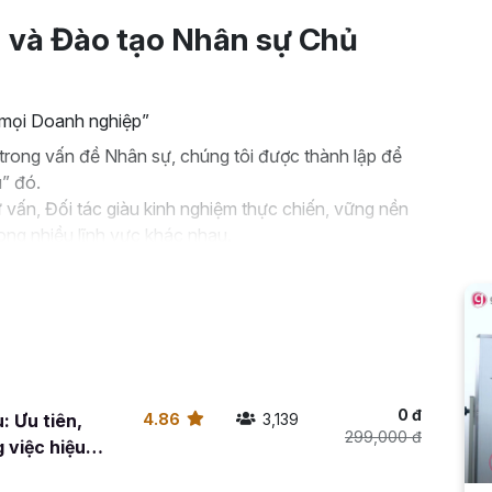
 và Đào tạo Nhân sự Chủ
a mọi Doanh nghiệp”
trong vấn đề Nhân sự, chúng tôi được thành lập để
u” đó.
 vấn, Đối tác giàu kinh nghiệm thực chiến, vững nền
rong nhiều lĩnh vực khác nhau.
0 đ
: Ưu tiên,
4.86
3,139
299,000 đ
 việc hiệu