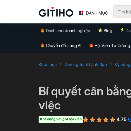
DANH MỤC
Dành cho doanh nghiệp
Blog
Da
Chuyển đổi sang AI
Hội Viên Tự Cường
Khóa học
Con người & Lãnh đạo
Kỹ năng
`
Bí quyết cân bằng
việc
4.75
(
Khả dụng với gói hội viên