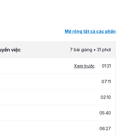
Mở rộng tất cả các phần
uyển việc
7 bài giảng • 31 phút
Xem trước
01:21
07:11
02:10
05:40
06:27