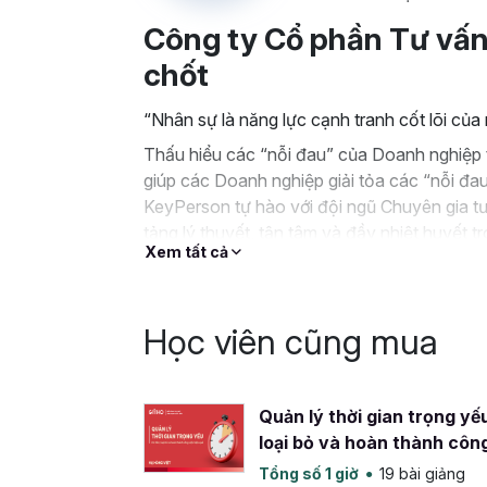
Công ty Cổ phần Tư vấn
chốt
“Nhân sự là năng lực cạnh tranh cốt lõi củ
Thấu hiểu các “nỗi đau” của Doanh nghiệp 
giúp các Doanh nghiệp giải tỏa các “nỗi đa
KeyPerson tự hào với đội ngũ Chuyên gia tư
tảng lý thuyết, tận tâm và đầy nhiệt huyết t
Xem tất cả
Học viên cũng mua
Quản lý thời gian trọng yếu
loại bỏ và hoàn thành công
quả
Tổng số 1 giờ
19 bài giảng