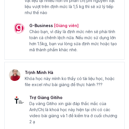
vật liệu lại nhiều hơn thì phần chị phí nguyên vật
liệu vượt trên định mức là 1,5 kg thì sẽ xử lý tiếp
như thế nào
G-Business
[Giảng viên]
Chào bạn, vì đây là định mức nên sẽ phải tính
toán cả chênh lệch nữa. Nếu mức sử dụng lớn
hơn 1.5kg, bạn vui lòng sửa định mức hoặc tạo
mã thành phẩm khác nhé.
Trịnh Minh Hà
Khóa học này mình ko thấy có tài liệu học, hoặc
file excel như bài giảng để thực hành ???
Trợ Giảng Gitiho
Dạ vâng Gitiho xin giải đáp thắc mắc của
Anh/Chị là khoá học này hiện tại chỉ có các
video bài giảng và 1 đề kiểm tra ở cuối chương
2 ạ