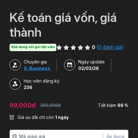
`
Kế toán giá vốn, giá
thành
0
(
0 đánh giá
)
Khả dụng với gói hội viên
Chuyên gia
Ngày update
G-Business
02/03/26
Học viên đăng ký
236
99,000đ
299,000đ
Tiết kiệm
66 %
Giá ưu đãi chỉ còn
1 ngày
Áp dụng