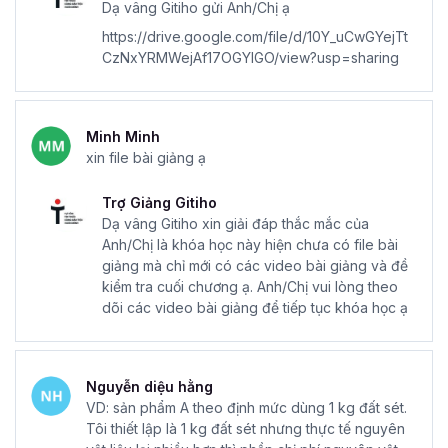
Dạ vâng Gitiho gửi Anh/Chị ạ
https://drive.google.com/file/d/10Y_uCwGYejTt
CzNxYRMWejAf17OGYlGO/view?usp=sharing
Minh Minh
xin file bài giảng ạ
Trợ Giảng Gitiho
Dạ vâng Gitiho xin giải đáp thắc mắc của
Anh/Chị là khóa học này hiện chưa có file bài
giảng mà chỉ mới có các video bài giảng và đề
kiểm tra cuối chương ạ. Anh/Chị vui lòng theo
dõi các video bài giảng để tiếp tục khóa học ạ
Nguyễn diệu hằng
VD: sản phẩm A theo định mức dùng 1 kg đất sét.
Tôi thiết lập là 1 kg đất sét nhưng thực tế nguyên