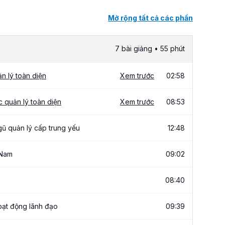
Mở rộng tất cả các phần
7 bài giảng • 55 phút
ản lý toàn diện
Xem trước
02:58
 quản lý toàn diện
Xem trước
08:53
gũ quản lý cấp trung yếu
12:48
 Nam
09:02
08:40
oạt động lãnh đạo
09:39