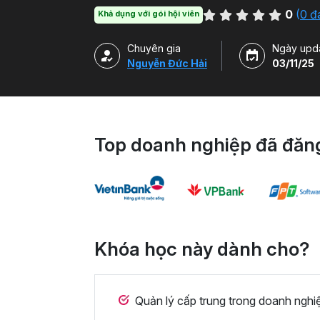
ngũ quản lý trong doanh nghiệp, đặc biệt 
0
(
0 đ
Khả dụng với gói hội viên
xây dựng thế hệ quản lý kế thừa vững vàng.
Chuyên gia
Ngày upd
Nguyễn Đức Hải
03/11/25
Top doanh nghiệp đã đăng
Khóa học này dành cho?
Quản lý cấp trung trong doanh nghi