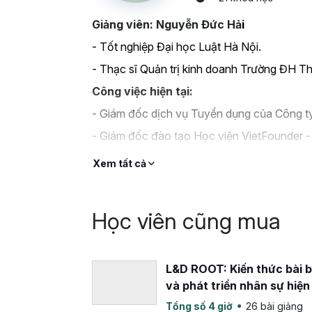
Giảng viên: Nguyễn Đức Hả
i
- Tốt nghiệp Đại học Luật Hà Nội.
-
Thạc sĩ Quản trị kinh doanh Trường ĐH Th
Công việc hiện tại:
- Giám đốc dịch vụ Tuyển dụng của Công 
- Giám đốc đào tạo Học viện VietFounder - C
Kinh nghiệm làm việc:
Xem tất cả
- Chuyên viên đào tạo tập đoàn Hoa Sao
- Giảng viên kỹ năng mềm của Bachkhoa -
Học viên cũng mua
- Chuyên viên đào tạo Công ty cổ phần th
- Giám đốc dự án tuyển dụng VietHunter.
L&D ROOT: Kiến thức bài b
- Thiết kế và giảng dạy các khoá đào tạo: 
và phát triển nhân sự hiện
năng viết CV và phỏng vấn tuyển dụng; Ngh
Trainer; Chuyên viên tư vấn định hướng ngh
Tổng số 4 giờ
26 bài giảng