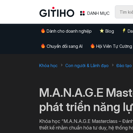
DANH MỤC
Dành cho doanh nghiệp
Blog
Da
Chuyển đổi sang AI
Hội Viên Tự Cường
Khóa học
Con người & Lãnh đạo
Đào tạo 
`
M.A.N.A.G.E Mast
phát triển năng l
Khóa học “M.A.N.A.G.E Masterclass – Đánh 
thiết kế nhằm chuẩn hóa tư duy, hệ thống hó