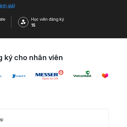
là các doanh nghiệp vừa và nhỏ (SMEs) đang muốn
ánh giá
)
ate
Học viên đăng ký
15
 ký cho nhân viên
ệp