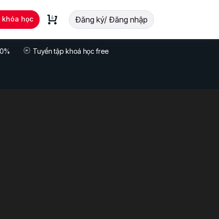
t khóa học
Đăng ký/ Đăng nhập
 70%
Tuyển tập khoá học free