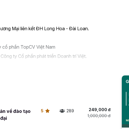
ương Mại liên kết ĐH Long Hoa - Đài Loan.
ty cổ phần TopCV Việt Nam
ông ty Cổ phần phát triển Doanh trí Việt.
 Aptech
anh toán điện tử VNPT
249,000 đ
ản về đào tạo
5
289
Khám phá tính cách - Định hướng nghề nghiệp; Kỹ
1,000,000 đ
 đại
iệp vụ tuyển dụng X-Hunter; Nghiệp vụ đào tạo X-
ề nghiệp X-Mentor...