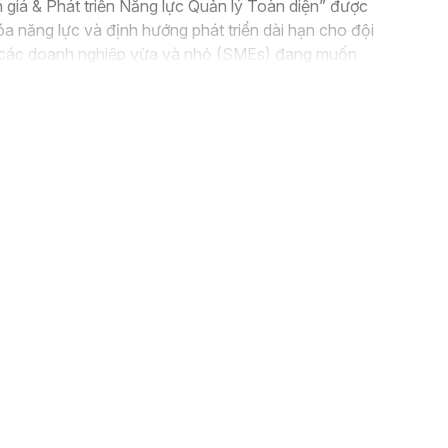
giá & Phát triển Năng lực Quản lý Toàn diện” được
a năng lực và định hướng phát triển dài hạn cho đội
là các doanh nghiệp vừa và nhỏ (SMEs) đang muốn