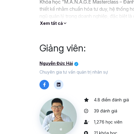
Khóa học “M.A.N.A.G.E Masterclass – Đánh 
thiết kế nhằm chuẩn hóa tư duy, hệ thống hó
ngũ quản lý trong doanh nghiệp, đặc biệt 
xây dựng thế hệ quản lý kế thừa vững vàng.
Xem tất cả
Giảng viên:
Nguyễn Đức Hải
Chuyên gia tư vấn quản trị nhân sự
4.8 điểm đánh giá
39 đánh giá
1,276 học viên
21 khóa học