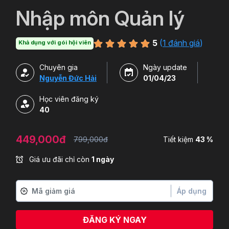
`
Nhập môn Quản lý
5
(
1 đánh giá
)
Khả dụng với gói hội viên
Chuyên gia
Ngày update
Nguyễn Đức Hải
01/04/23
Học viên đăng ký
40
449,000đ
799,000đ
Tiết kiệm
43 %
Giá ưu đãi chỉ còn
1 ngày
Áp dụng
ĐĂNG KÝ NGAY