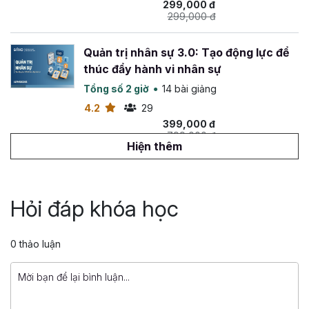
299,000 đ
Hường, Du học Nhật Bản Anido...
299,000 đ
Quản trị nhân sự 3.0: Tạo động lực để
thúc đẩy hành vi nhân sự
Tổng số 2 giờ
14 bài giảng
4.2
29
399,000 đ
799,000 đ
Hiện thêm
DISC và Ứng dụng
Tổng số 4 giờ
28 bài giảng
Hỏi đáp khóa học
5
27
449,000 đ
0 thảo luận
799,000 đ
Trở thành nhà quản lý hiệu quả: Nâng
tầm kỹ năng quản lý