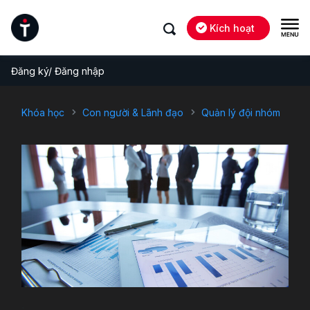
Kích hoạt
Đăng ký/ Đăng nhập
Khóa học
Con người & Lãnh đạo
Quản lý đội nhóm