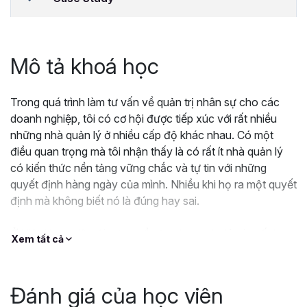
Mô tả khoá học
Trong quá trình làm tư vấn về quản trị nhân sự cho các
doanh nghiệp, tôi có cơ hội được tiếp xúc với rất nhiều
những nhà quản lý ở nhiều cấp độ khác nhau. Có một
điều quan trọng mà tôi nhận thấy là có rất ít nhà quản lý
có kiến thức nền tảng vững chắc và tự tin với những
quyết định hàng ngày của mình. Nhiều khi họ ra một quyết
định mà không biết nó là đúng hay sai.
Ở Việt Nam, việc đào tạo về năng lực quản lý còn rất hạn
Xem tất cả
chế. Chúng ta cũng chưa hình thành được một tư tưởng
quản trị cho riêng người Việt, đa phần vẫn lấy từ tư tưởng
của người Mỹ hoặc người Nhật để áp vào quản lý người
Đánh giá của học viên
Việt. Việc sử dụng tràn lan những công cụ quản lý như