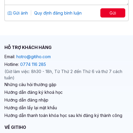
Tổng số 2 giờ
13 bài giảng
Gửi ảnh
Quy định đăng bình luận
Gửi
4.83
22
399,000 đ
799,000 đ
HỖ TRỢ KHÁCH HÀNG
Email:
hotro@gitiho.com
Hotline:
0774 116 285
(Giờ làm việc: 8h30 - 18h, Từ Thứ 2 đến Thứ 6 và thứ 7 cách
tuần)
Những câu hỏi thường gặp
Hướng dẫn đăng ký khoá học
Hướng dẫn đăng nhập
Hướng dẫn lấy lại mật khẩu
Hướng dẫn thanh toán khóa học sau khi đăng ký thành công
VỀ GITIHO