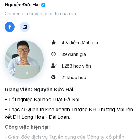
Nguyễn Đức Hải
Trong nội dung này, tôi mong muốn những người quản lý
có thể nhìn nhận được rõ vai trò quản lý của mình, biết
Chuyên gia tư vấn quản trị nhân sự
việc mình cần phải làm khi ở vị trí quản lý và những điều
quan trọng họ cần phải nhớ khi làm việc ở vị trí này.
4.8 điểm đánh giá
Tốt hơn hết, các bạn có thể học cùng lúc hai bài giảng về
quản lý và lãnh đạo của tôi để nắm được hai bộ kỹ năng
39 đánh giá
quan trọng nhất khi bạn ở bất cứ vị trí quản lý nào.
1,283 học viên
21 khóa học
Giảng viên: Nguyễn Đức Hả
i
- Tốt nghiệp Đại học Luật Hà Nội.
-
Thạc sĩ Quản trị kinh doanh Trường ĐH Thương Mại liên
kết ĐH Long Hoa - Đài Loan.
Công việc hiện tại:
- Giám đốc dịch vụ Tuyển dụng của Công ty cổ phần