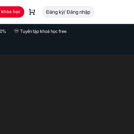
t khóa học
Đăng ký/ Đăng nhập
 70%
Tuyển tập khoá học free