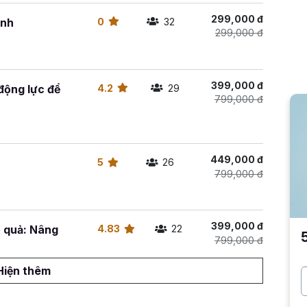
299,000 đ
ạnh
0
32
299,000 đ
399,000 đ
động lực để
4.2
29
799,000 đ
449,000 đ
5
26
799,000 đ
399,000 đ
u quả: Nâng
4.83
22
799,000 đ
Hiện thêm