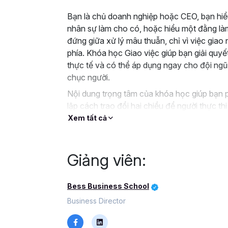
Bạn là chủ doanh nghiệp hoặc CEO, bạn hiểu 
nhân sự làm cho có, hoặc hiểu một đằng làm 
đứng giữa xử lý mâu thuẫn, chỉ vì việc giao
phía. Khóa học Giao việc giúp bạn giải quyế
thực tế và có thể áp dụng ngay cho đội ngũ
chục người.
Nội dung trọng tâm của khóa học giúp bạn phâ
lập cách trao đổi hai chiều để người thực th
Bạn sẽ được học cách giao cả phần mô tả cô
Xem tất cả
dự án, thay vì chỉ dặn miệng hoặc gọi riêng 
bản giao việc, thiếu sự công bố kế hoạch t
thoái thác, chống đối hoặc đổ lỗi ngược lại 
Giảng viên:
Xuyên suốt khóa học, bạn được trang bị quy 
hoạch chung, để nhân sự tự tách phần việc c
Bess Business School
nguồn lực – cơ sở vật chất – người hỗ trợ, 
Business Director
Ngoài ra, phần ủy quyền sẽ giúp bạn tách bạ
sa đà vào kiểm soát vi mô hay tự biến mình 