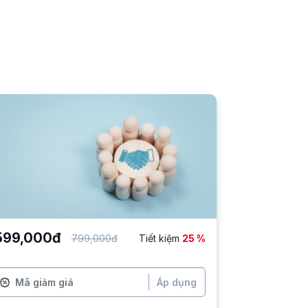
599,000đ
799,000đ
Tiết kiệm
25 %
Áp dụng