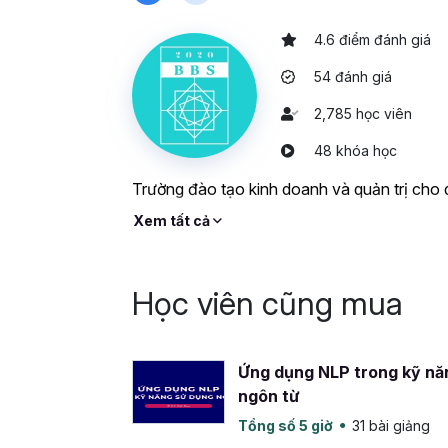
Kết thúc khóa học, bạn có khả năng giao vi
đi kèm và có động lực kích hoạt tập thể. Bạ
4.6 điểm đánh giá
động hơn, không khí làm việc bớt căng thẳ
54 đánh giá
muốn nhân viên thực thi thay vì chờ nhắc,
không phải bằng cảm xúc, bạn nên tham gia
2,785 học viên
đúng cách – và để người khác thực sự làm t
48 khóa học
Trường đào tạo kinh doanh và quản trị cho
Xem tất cả
Học viên cũng mua
Ứng dụng NLP trong kỹ nă
ngôn từ
Tổng số 5 giờ
31 bài giảng