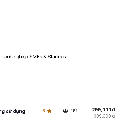
ệc rõ ràng, có cam kết, có trách nhiệm, có nguồn lực
n giải phóng quỹ thời gian cho chính mình, đội ngũ chủ
ng và kết quả đạt được nhanh hơn, đúng hơn. Nếu bạn
 muốn kế hoạch vận hành chạy bằng hệ thống chứ
 ngay khóa học này. Đăng ký để bắt đầu giao việc
hay bạn.
 doanh nghiệp SMEs & Startups
299,000 đ
ng sử dụng
5
481
699,000 đ