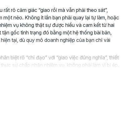
rất rõ cảm giác “giao rồi mà vẫn phải theo sát”,
một nẻo. Không ít lần bạn phải quay lại tự làm, hoặc
 nhiệm vụ không thật sự được hiểu và cam kết từ hai
t tận gốc tình trạng đó bằng một hệ thống bài bản,
 hiện tại, dù quy mô doanh nghiệp của bạn chỉ vài
n biệt rõ “chỉ đạo” với “giao việc đúng nghĩa”, thiết
i thực sự chấp nhận nhiệm vụ, không phải làm vì bị ép.
ng việc dài hạn lẫn các nhiệm vụ cụ thể trong từng
từng người. Khóa học cũng chỉ ra vì sao thiếu biên
ổng thể hoặc không có cam kết rõ ràng khiến nhân sự
cho quản lý.
trình 5 bước giao việc tiêu chuẩn: thống nhất kế
ủa mình, thiết lập cam kết rõ ràng, bàn giao đầy đủ
và kích hoạt động lực bằng cuộc họp đúng cách.
ch vai trò của quản lý và người thực thi, không còn
thành “thợ làm thay”.