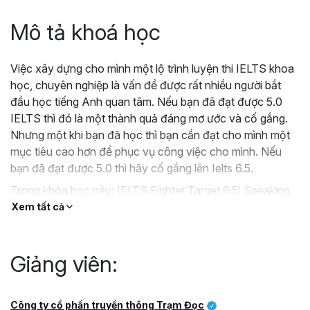
Mô tả khoá học
Việc xây dựng cho mình một lộ trình luyện thi IELTS khoa
học, chuyên nghiệp là vấn đề được rất nhiều người bắt
đầu học tiếng Anh quan tâm. Nếu bạn đã đạt được 5.0
IELTS thì đó là một thành quả đáng mơ ước và cố gắng.
Nhưng một khi bạn đã học thì bạn cần đạt cho mình một
mục tiêu cao hơn để phục vụ công việc cho mình. Nếu
bạn đã đạt được 5.0 thì hãy cố gắng lên Ielts 6.5.
Trong khóa học này: IELTS Fighter Target 6.5: Speaking,
bạn sẽ được hướng dẫn luyện tập kỹ năng Speaking. Nếu
Xem tất cả
bạn đang ôn luyện IELTS. Bạn đặt mục tiêu thi đạt mốc
6.5 IELTS, nhưng còn yếu phần Speaking, bạn không tự
tin, thì bạn đừng chần chờ, hãy đăng ký ngay khóa học
Giảng viên:
này.
Công ty cổ phần truyền thông Trạm Đọc