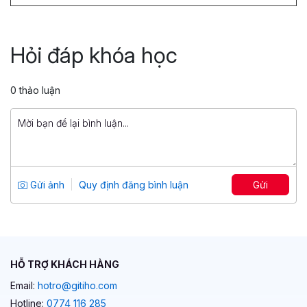
Tiếng Anh giao tiếp cho người mới bắt
đầu
Hỏi đáp khóa học
Tổng số 4 giờ
20 bài giảng
5
64
599,000 đ
0 thảo luận
799,000 đ
Tiếng Anh giao tiếp: Bí quyết giao tiếp
như người bản xứ trong 3 tháng
Tổng số 3 giờ
15 bài giảng
Gửi ảnh
Quy định đăng bình luận
Gửi
4.6
47
599,000 đ
599,000 đ
HỖ TRỢ KHÁCH HÀNG
Email:
hotro@gitiho.com
Hotline:
0774 116 285