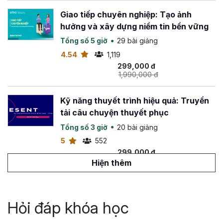
Giao tiếp chuyên nghiệp: Tạo ảnh
hưởng và xây dựng niềm tin bền vững
Tổng số 5 giờ
29 bài giảng
4.54
1,119
299,000 đ
1,990,000 đ
Kỹ năng thuyết trình hiệu quả: Truyền
tải câu chuyện thuyết phục
Tổng số 3 giờ
20 bài giảng
5
552
299,000 đ
699,000 đ
Hiện thêm
Ứng dụng NLP trong kỹ năng sử dụng
ngôn từ
Hỏi đáp khóa học
Tổng số 5 giờ
31 bài giảng