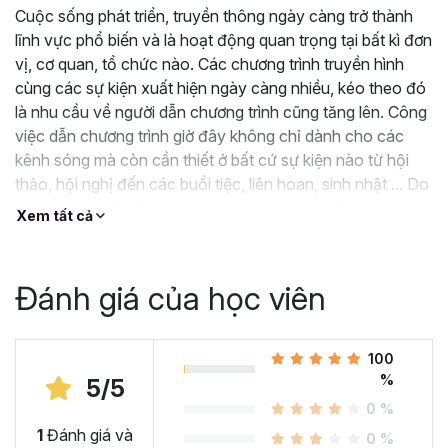
Cuộc sống phát triển, truyền thông ngày càng trở thành
lĩnh vực phổ biến và là hoạt động quan trọng tại bất kì đơn
vị, cơ quan, tổ chức nào. Các chương trình truyền hình
cùng các sự kiện xuất hiện ngày càng nhiều, kéo theo đó
là nhu cầu về người dẫn chương trình cũng tăng lên. Công
việc dẫn chương trình giờ đây không chỉ dành cho các
kênh sóng mà còn cần thiết ở bất cứ sự kiện nào từ hội
thảo, hội nghị đến các buổi tiệc, liên hoan, sinh nhật ... Do
đó, kỹ năng về dẫn chương trình là kỹ năng cần có cho
Xem tất cả
người làm việc công sở. Lớp học trực tuyến này ra đời và
rất hân hạnh là người sẽ chia sẻ với các bạn những kiến
thức và kỹ năng cơ bản của công việc này.
Đánh giá của học viên
100
%
5/5
0 %
1
Đánh giá và
0 %