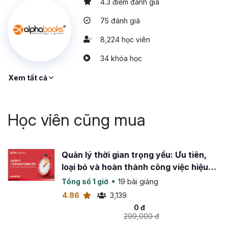
4.3 điểm đánh giá
75 đánh giá
8,224 học viên
34 khóa học
Xem tất cả
Học viên cũng mua
Quản lý thời gian trọng yếu: Ưu tiên,
loại bỏ và hoàn thành công việc hiệu
quả
Tổng số 1 giờ
19 bài giảng
4.86
3,139
0 đ
299,000 đ