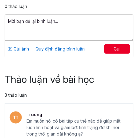
5
481
0 thảo luận
299,000 đ
699,000 đ
Stress Management: Quản trị căng
thẳng, duy trì năng lượng
Tổng số 2+ giờ
18 bài giảng
Gửi ảnh
Quy định đăng bình luận
Gửi
5
328
499,000 đ
299,000 đ
Thảo luận về bài học
3 thảo luận
Truong
Em muốn hỏi có bài tập cụ thể nào để giúp mắt
luôn linh hoạt và giảm bớt tình trạng đơ khi nói
trong thời gian dài không ạ?