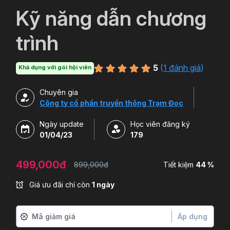
`
Kỹ năng dẫn chương
trình
5
(
1 đánh giá
)
Khả dụng với gói hội viên
Chuyên gia
Công ty cổ phần truyền thông Trạm Đọc
Ngày update
Học viên đăng ký
01/04/23
179
499,000đ
899,000đ
Tiết kiệm
44 %
Giá ưu đãi chỉ còn
1 ngày
Áp dụng