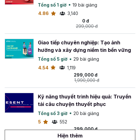
quả
Tổng số 1 giờ
19 bài giảng
4.86
3,140
0 đ
299,000 đ
Giao tiếp chuyên nghiệp: Tạo ảnh
hưởng và xây dựng niềm tin bền vững
Tổng số 5 giờ
29 bài giảng
4.54
1,119
299,000 đ
1,990,000 đ
Kỹ năng thuyết trình hiệu quả: Truyền
tải câu chuyện thuyết phục
Tổng số 3 giờ
20 bài giảng
5
552
299,000 đ
699,000 đ
Hiện thêm