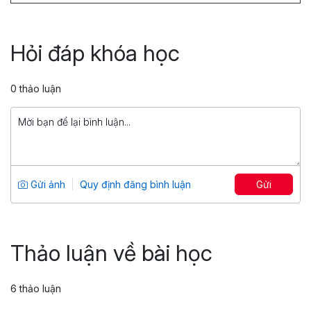
Ứng dụng NLP trong kỹ năng sử dụng
ngôn từ
Hỏi đáp khóa học
Tổng số 5 giờ
31 bài giảng
5
481
0 thảo luận
299,000 đ
699,000 đ
Stress Management: Quản trị căng
thẳng, duy trì năng lượng
Tổng số 2+ giờ
18 bài giảng
Gửi ảnh
Quy định đăng bình luận
Gửi
5
328
499,000 đ
299,000 đ
Thảo luận về bài học
6 thảo luận