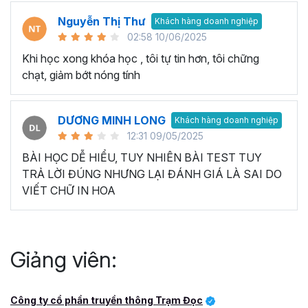
Nguyễn Thị Thư
Khách hàng doanh nghiệp
02:58 10/06/2025
Khi học xong khóa học , tôi tự tin hơn, tôi chững
chạt, giảm bớt nóng tính
DƯƠNG MINH LONG
Khách hàng doanh nghiệp
12:31 09/05/2025
BÀI HỌC DỄ HIỂU, TUY NHIÊN BÀI TEST TUY
TRẢ LỜI ĐÚNG NHƯNG LẠI ĐÁNH GIÁ LÀ SAI DO
VIẾT CHỮ IN HOA
Giảng viên:
Công ty cổ phần truyền thông Trạm Đọc