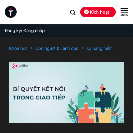
Kích hoạt
Đăng ký/ Đăng nhập
Khóa học
Con người & Lãnh đạo
Kỹ năng mềm