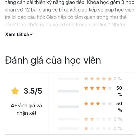
hàng cần cải thiện kỹ năng giao tiếp. Khóa học gồm 3 học
phần với 12 bài giảng về bí quyết giao tiếp sẽ giúp học viên
trả lời các câu hỏi: Giao tiếp có tầm quan trọng như thế
nào? Các chức năng và cơ chế trong giao tiếp? Những
phương tiện trong giao tiếp ? Các cơ sở hoạt động của
Xem tất cả
giao tiếp và nguyên tắc để xác lập một mối quan hệ hay
Các kỹ năng quan trọng trong giao tiếp
Đánh giá của học viên
0 %
50
3.5/5
%
50
4
Đánh giá và
%
nhận xét
0 %
0 %