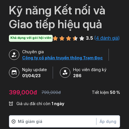
`
Kỹ năng Kết nối và
Giao tiếp hiệu quả
3.5
(
4 đánh giá
)
Khả dụng với gói hội viên
Chuyên gia
Công ty cổ phần truyền thông Trạm Đọc
Ngày update
Học viên đăng ký
01/04/23
286
399,000đ
799,000đ
Tiết kiệm
50 %
Giá ưu đãi chỉ còn
1 ngày
Áp dụng