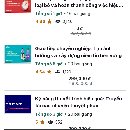
loại bỏ và hoàn thành công việc hiệu
quả
Tổng số 1 giờ
19 bài giảng
4.86
3,140
0 đ
299,000 đ
Giao tiếp chuyên nghiệp: Tạo ảnh
hưởng và xây dựng niềm tin bền vững
Tổng số 5 giờ
29 bài giảng
4.54
1,120
299,000 đ
1,990,000 đ
Kỹ năng thuyết trình hiệu quả: Truyền
tải câu chuyện thuyết phục
Tổng số 3 giờ
20 bài giảng
5
552
299,000 đ