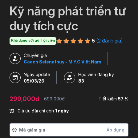
`
Kỹ năng phát triển tư
duy tích cực
5
(
2 đánh giá
)
Khả dụng với gói hội viên
Chuyên gia
Coach Selenathuy - M.Y.C Việt Nam
Ngày update
Học viên đăng ký
05/03/26
83
299,000đ
699,000đ
Tiết kiệm
57 %
Giá ưu đãi chỉ còn
1 ngày
Áp dụng