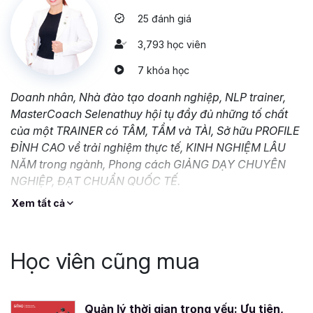
- Tăng cường khả năng lãnh đạo và quản lý.
25 đánh giá
- Nâng cao tinh thần trách nhiệm và sự chuyên nghiệp.
- Góp phần tạo nên sự thành công trong cuộc sống
3,793 học viên
7 khóa học
Doanh nhân, Nhà đào tạo doanh nghiệp, NLP trainer,
MasterCoach Selenathuy hội tụ đầy đủ những tố chất
của một TRAINER có TÂM, TẦM và TÀI, Sở hữu PROFILE
ĐỈNH CAO về trải nghiệm thực tế, KINH NGHIỆM LÂU
NĂM trong ngành, Phong cách GIẢNG DẠY CHUYÊN
NGHIỆP, ĐẠT CHUẨN QUỐC TẾ.
Xem tất cả
Học viên cũng mua
Quản lý thời gian trọng yếu: Ưu tiên,