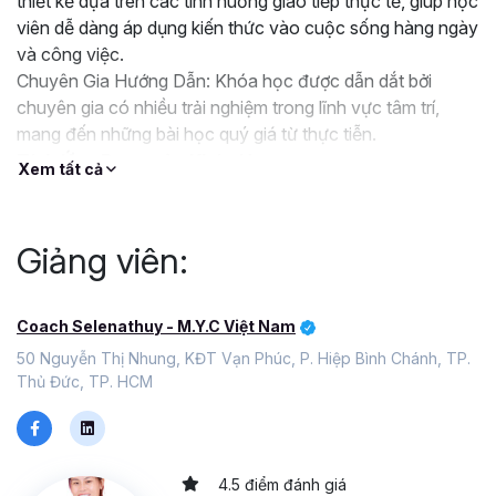
thiết kế dựa trên các tình huống giao tiếp thực tế, giúp học
viên dễ dàng áp dụng kiến thức vào cuộc sống hàng ngày
và công việc.
Chuyên Gia Hướng Dẫn: Khóa học được dẫn dắt bởi
chuyên gia có nhiều trải nghiệm trong lĩnh vực tâm trí,
mang đến những bài học quý giá từ thực tiễn.
Tính Ứng Dụng của Khóa Học:
Xem tất cả
Thực Tế và Dễ Thực Hiện: Các hướng dẫn trong khóa
học được trình bày một cách đơn giản, dễ hiểu và dễ dàng
áp dụng.
Giảng viên:
Lợi ích của khoá học:
- Nâng cao khả năng tư duy logic và sáng tạo
- Tăng cường kỹ năng giao tiếp và thuyết trình
Coach Selenathuy - M.Y.C Việt Nam
- Nâng cao năng suất làm việc và hiệu quả học tập
50 Nguyễn Thị Nhung, KĐT Vạn Phúc, P. Hiệp Bình Chánh, TP.
- Phát triển bản thân và xây dựng sự tự tin
Thủ Đức, TP. HCM
- Tăng cường khả năng thích nghi và ứng phó với thay
đổi
- Giúp bạn xây dựng mối quan hệ tốt đẹp với mọi người
xung quanh.
4.5 điểm đánh giá