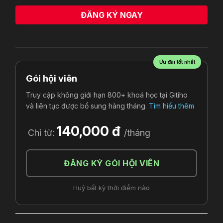
ĐĂNG KÝ NGAY
Nguyễn Vân Anh
vừa đăng ký
Ưu đãi tốt nhất
Gói hội viên
Truy cập không giới hạn 800+ khoá học tại Gitiho
và liên tục được bổ sung hàng tháng.
Tìm hiểu thêm
140,000 đ
Chỉ từ:
/tháng
ĐĂNG KÝ GÓI HỘI VIÊN
Huỷ bất kỳ thời điểm nào