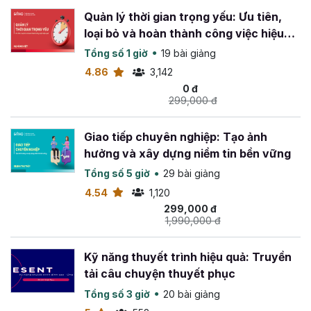
Quản lý thời gian trọng yếu: Ưu tiên,
loại bỏ và hoàn thành công việc hiệu
quả
Tổng số 1 giờ
19 bài giảng
4.86
3,142
0 đ
299,000 đ
Giao tiếp chuyên nghiệp: Tạo ảnh
hưởng và xây dựng niềm tin bền vững
Tổng số 5 giờ
29 bài giảng
4.54
1,120
299,000 đ
1,990,000 đ
Kỹ năng thuyết trình hiệu quả: Truyền
tải câu chuyện thuyết phục
Tổng số 3 giờ
20 bài giảng