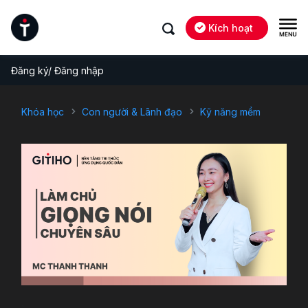
Kích hoạt
Đăng ký/ Đăng nhập
Khóa học
Con người & Lãnh đạo
Kỹ năng mềm