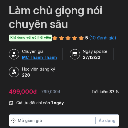
`
Làm chủ giọng nói
chuyên sâu
5
(
10 đánh giá
)
Khả dụng với gói hội viên
Chuyên gia
Ngày update
MC Thanh Thanh
27/12/22
Học viên đăng ký
228
499,000đ
799,000đ
Tiết kiệm
37 %
Giá ưu đãi chỉ còn
1 ngày
Áp dụng