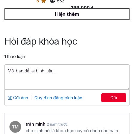
5
552
299,000 đ
699,000 đ
Hiện thêm
Ứng dụng NLP trong kỹ năng sử dụng
ngôn từ
Hỏi đáp khóa học
Tổng số 5 giờ
31 bài giảng
5
482
1 thảo luận
299,000 đ
699,000 đ
Stress Management: Quản trị căng
thẳng, duy trì năng lượng
Tổng số 2+ giờ
18 bài giảng
Gửi ảnh
Quy định đăng bình luận
Gửi
5
328
499,000 đ
299,000 đ
trần minh
2 năm trước
cho mình hỏi là khóa học này có dành cho nam