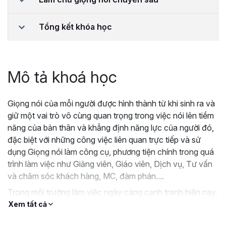
Tổng kết khóa học
Mô tả khoá học
Giọng nói của mỗi người được hình thành từ khi sinh ra và
giữ một vai trò vô cùng quan trọng trong việc nói lên tiềm
năng của bản thân và khẳng định năng lực của người đó,
đặc biệt với những công việc liên quan trực tiếp và sử
dụng Giọng nói làm công cụ, phương tiện chính trong quá
trình làm việc như Giảng viên, Giáo viên, Dịch vụ, Tư vấn
và chăm sóc khách hàng, MC, đàm phán....
Trong môi trường làm việc ngày càng cạnh tranh hiện nay,
giọng nói hay trở nên cần thiết hơn bao giờ hết, một giọng
Xem tất cả
nói hay, trầm ấm, truyền cảm hứng sẽ tạo thiện cảm và sự