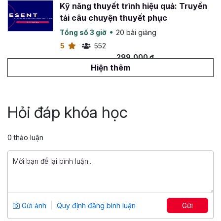
Kỹ năng thuyết trình hiệu quả: Truyền
tải câu chuyện thuyết phục
Tổng số 3 giờ
20 bài giảng
5
552
299,000 đ
699,000 đ
Hiện thêm
Ứng dụng NLP trong kỹ năng sử dụng
ngôn từ
Hỏi đáp khóa học
Tổng số 5 giờ
31 bài giảng
5
481
0 thảo luận
299,000 đ
699,000 đ
Stress Management: Quản trị căng
thẳng, duy trì năng lượng
Tổng số 2+ giờ
18 bài giảng
Gửi ảnh
Quy định đăng bình luận
Gửi
5
328