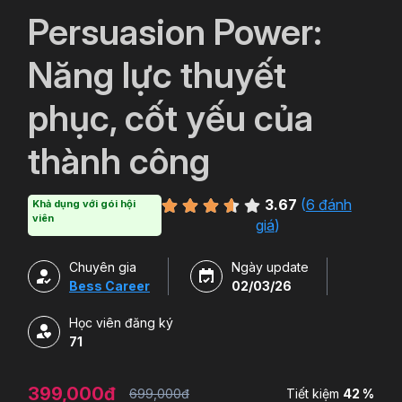
`
Persuasion Power:
Năng lực thuyết
phục, cốt yếu của
thành công
3.67
(
6 đánh
Khả dụng với gói hội
viên
giá
)
Chuyên gia
Ngày update
Bess Career
02/03/26
Học viên đăng ký
71
399,000đ
699,000đ
Tiết kiệm
42 %