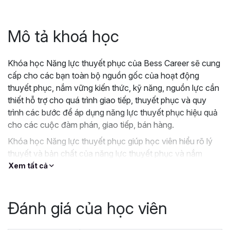
Mô tả khoá học
Khóa học Năng lực thuyết phục của Bess Career sẽ cung
cấp cho các bạn toàn bộ nguồn gốc của hoạt động
thuyết phục, nắm vững kiến thức, kỹ năng, nguồn lực cần
thiết hỗ trợ cho quá trình giao tiếp, thuyết phục và quy
trình các bước để áp dụng năng lực thuyết phục hiệu quả
cho các cuộc đàm phán, giao tiếp, bán hàng.
Khóa học Năng lực thuyết phục giúp học viên hiểu rõ lý
thuyết và bản chất của năng lực thuyết phục và nắm
vững cách thức thuyết phục hiệu quả trong các cuộc
Xem tất cả
đàm phán, giao tiếp, bán hàng.
Đánh giá của học viên