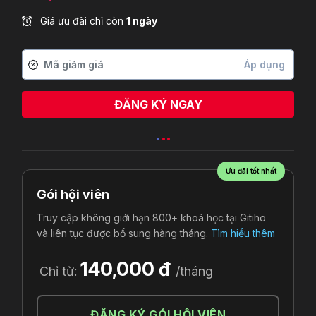
Giá ưu đãi chỉ còn
1 ngày
Áp dụng
ĐĂNG KÝ NGAY
Ưu đãi tốt nhất
Gói hội viên
Truy cập không giới hạn 800+ khoá học tại Gitiho
và liên tục được bổ sung hàng tháng.
Tìm hiểu thêm
140,000 đ
Chỉ từ:
/tháng
ĐĂNG KÝ GÓI HỘI VIÊN