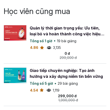
Học viên cũng mua
Quản lý thời gian trọng yếu: Ưu tiên,
loại bỏ và hoàn thành công việc hiệu
quả
Tổng số 1 giờ
19 bài giảng
4.86
3,135
0 đ
299,000 đ
Giao tiếp chuyên nghiệp: Tạo ảnh
hưởng và xây dựng niềm tin bền vững
Tổng số 5 giờ
29 bài giảng
4.54
1,119
299,000 đ
1,990,000 đ