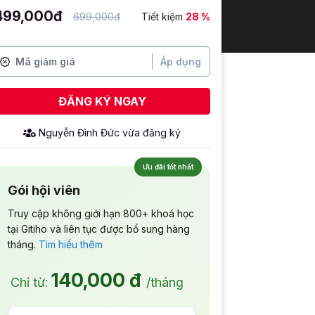
499,000đ
699,000đ
Tiết kiệm
28 %
Áp dụng
ĐĂNG KÝ NGAY
Ưu đãi tốt nhất
Gói hội viên
Truy cập không giới hạn 800+ khoá học
tại Gitiho và liên tục được bổ sung hàng
tháng.
Tìm hiểu thêm
140,000 đ
Chỉ từ:
/tháng