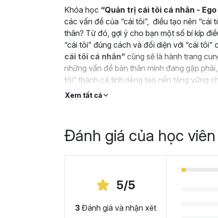
Khóa học
“Quản trị cái tôi cá nhân - 
các vấn đề của “cái tôi”, điều tạo nên “cái tô
thân? Từ đó, gợi ý cho bạn một số bí kíp đi
“cái tôi” đúng cách và đối diện với “cái tô
cái tôi cá nhân”
cũng sẽ là hành trang cun
những vấn đề bản thân mình đang gặp phải, 
tôi” thành cá tính riêng tạo nền tảng vững c
Xem tất cả
Đánh giá của học viên
5/5
3
Đánh giá và nhận xét