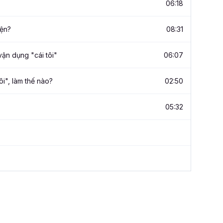
06:18
iện?
08:31
vận dụng "cái tôi"
06:07
ôi", làm thế nào?
02:50
05:32