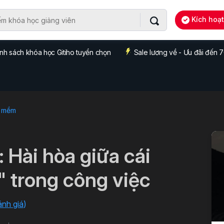
Kích hoạ
nh sách khóa học Gitiho tuyển chọn
Sale lương về - Ưu đãi đến
 mềm
Hài hòa giữa cái
a" trong công việc
ánh giá
)