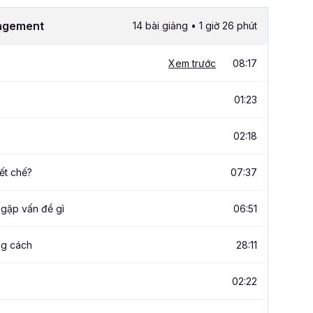
nagement
14 bài giảng • 1 giờ 26 phút
Xem trước
08:17
01:23
02:18
iết chế?
07:37
 gặp vấn đề gì
06:51
ng cách
28:11
02:22