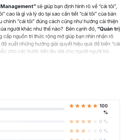
Ego Management”
sẽ giúp bạn định hình rõ về “cái tôi”,
i” cao là gì và lý do tại sao cần tiết “cái tôi” của bản
ều chỉnh “cái tôi” đúng cách cũng như hướng cải thiện
i” của người khác như thế nào? Bên cạnh đó,
“Quản trị
g cấp nguồn tri thức rộng mở giúp bạn nhìn nhận rõ
đề xuất những hướng giải quyết hiệu quả để biến “cái
hắc cho các bước tiến lâu dài cho người người trẻ.
100
%
0 %
0 %