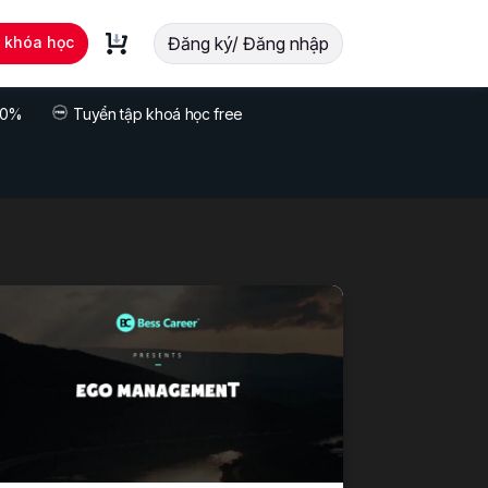
t khóa học
Đăng ký/ Đăng nhập
 70%
Tuyển tập khoá học free