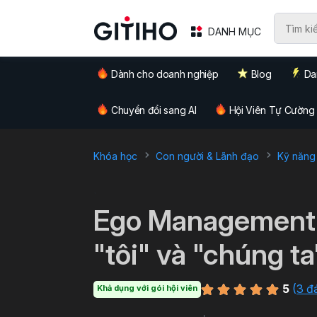
DANH MỤC
Dành cho doanh nghiệp
Blog
Da
Chuyển đổi sang AI
Hội Viên Tự Cường
Khóa học
Con người & Lãnh đạo
Kỹ năng
`
Ego Management: 
"tôi" và "chúng t
5
(
3 đ
Khả dụng với gói hội viên