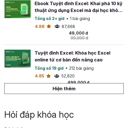
Ebook Tuyệt đỉnh Excel: Khai phá 10 kỹ
thuật ứng dụng Excel mà đại học không
dạy bạn
Tổng số 2+ giờ
1 bài giảng
4.88
87,668
49,000 đ
99,000 đ
Tuyệt đỉnh Excel: Khóa học Excel
online từ cơ bản đến nâng cao
Tổng số 19 giờ
212 bài giảng
4.85
52,820
499,000 đ
799,000 đ
Hiện thêm
Tuyệt đỉnh VBA: Tự động hóa Excel với
lập trình VBA
Hỏi đáp khóa học
Tổng số 14 giờ
142 bài giảng
4.88
26,547