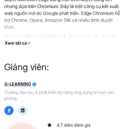
nhưng dựa trên Chromium. Đây là một công cụ kết xuất
web nguồn mở do Google phát triển. Edge Chromium hỗ
trợ Chrome, Opera, Amazon Silk và nhiều trình duyệt
khác.
Ứng dụng Microsoft Edge mới giúp bạn duyệt, tìm kiếm,
mua sắm trực tuyến và hơn thế nữa. Giống như tất cả các
Xem tất cả
trình duyệt mới nhất, Microsoft Edge cho phép bạn thu
thập và lưu trữ dữ liệu cụ thể trên thiết bị của bạn (chẳng
hạn như cookie) và cho phép bạn gửi thông tin cho chúng
Giảng viên:
tôi (chẳng hạn như lịch sử duyệt) để làm cho trải nghiệm
trở nên phong phú, nhanh và cá nhân nhất có thể.
G-LEARNING
Trường đào tạo & phát triển kỹ năng ứng dụng tin học văn
Khoá học này sẽ hướng dẫn bạn sử dụng Microsoft Edge
phòng
một cách thành thạo.
4.7 điểm đánh giá