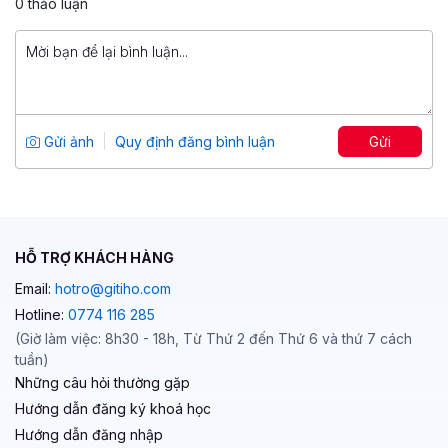
0 thảo luận
499,000 đ
799,000 đ
Tuyệt đỉnh PowerPoint: Chinh phục
mọi ánh nhìn trong 9 bước
Tổng số 12 giờ
91 bài giảng
Gửi ảnh
Quy định đăng bình luận
Gửi
4.86
25,042
499,000 đ
799,000 đ
HỖ TRỢ KHÁCH HÀNG
Email:
hotro@gitiho.com
Hotline:
0774 116 285
(Giờ làm việc: 8h30 - 18h, Từ Thứ 2 đến Thứ 6 và thứ 7 cách
tuần)
Những câu hỏi thường gặp
Hướng dẫn đăng ký khoá học
Hướng dẫn đăng nhập