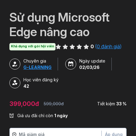
`
Sử dụng Microsoft
Edge nâng cao
0
(
0 đánh giá
)
Khả dụng với gói hội viên
Chuyên gia
Ngày update
G-LEARNING
02/03/26
Học viên đăng ký
42
399,000đ
599,000đ
Tiết kiệm
33 %
Giá ưu đãi chỉ còn
1 ngày
Áp dụng