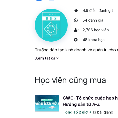
Hãy đăng ký ngay khóa học Xây dựng khung 
4.6 điểm đánh giá
bạch và phát triển bền vững!
54 đánh giá
2,786 học viên
48 khóa học
Trường đào tạo kinh doanh và quản trị cho
Xem tất cả
Học viên cũng mua
GWG: Tổ chức cuộc họp hi
Hướng dẫn từ A-Z
Tổng số 2 giờ
13 bài giảng