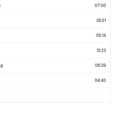
c
07:00
05:51
05:14
12:23
ng
06:29
04:40