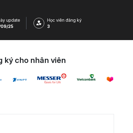
ày update
Học viên đăng ký
/09/25
3
 ký cho nhân viên