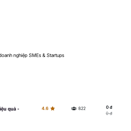
pháp lý tổ chức để bảo vệ quyền lợi, vận hành minh
 doanh nghiệp SMEs & Startups
0 đ
ệu quả -
4.6
822
0 đ