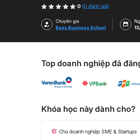
0
(
0 đánh giá
)
Chuyên gia
Ng
Bess Business School
13
Top doanh nghiệp đã đăng
Khóa học này dành cho?
Chủ doanh nghiệp SME & Startups