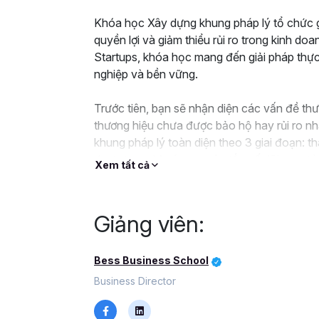
Khóa học Xây dựng khung pháp lý tổ chức gi
quyền lợi và giảm thiểu rủi ro trong kinh 
Startups, khóa học mang đến giải pháp thực
nghiệp và bền vững.
Trước tiên, bạn sẽ nhận diện các vấn đề th
thương hiệu chưa được bảo hộ hay rủi ro n
khung pháp lý toàn diện theo 3 giai đoạn: t
được trang bị các nguyên tắc cốt lõi, quy t
Xem tất cả
Tiếp theo, khóa học giúp bạn sử dụng hợp đ
rõ quyền lợi – nghĩa vụ, đồng thời phòng trá
Giảng viên:
xây dựng khung pháp lý, cách vận dụng phá
duy trì sự linh hoạt trong quản trị.
Bess Business School
Các bài học thực tiễn giúp bạn kiểm soát rủ
Business Director
thống pháp lý đồng bộ. Doanh nghiệp của b
tảng pháp lý vững vàng để phát triển lâu dài