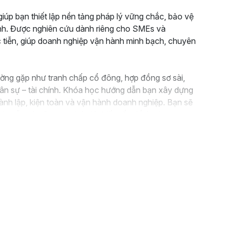
úp bạn thiết lập nền tảng pháp lý vững chắc, bảo vệ
doanh. Được nghiên cứu dành riêng cho SMEs và
 tiễn, giúp doanh nghiệp vận hành minh bạch, chuyên
ường gặp như tranh chấp cổ đông, hợp đồng sơ sài,
hân sự – tài chính. Khóa học hướng dẫn bạn xây dựng
hành lập, kiện toàn và vận hành doanh nghiệp. Bạn sẽ
rình mẫu và công cụ pháp lý thiết yếu để áp dụng ngay.
ồng như một công cụ quản trị quan trọng, phân định
nh tranh chấp. Bạn cũng sẽ hiểu rõ ai chịu trách nhiệm
p lý hiệu quả để vừa đảm bảo tính minh bạch, vừa
i ro, nâng cao năng lực quản trị và xây dựng một hệ
ạn sẽ hoạt động an toàn hơn, uy tín hơn và có nền
.