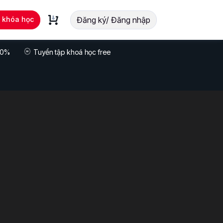
t khóa học
Đăng ký/ Đăng nhập
 70%
Tuyển tập khoá học free