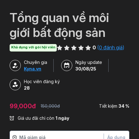
`
Tổng quan về môi
giới bất động sản
0
(
0 đánh giá
)
Khả dụng với gói hội viên
Chuyên gia
Ngày update
Kyna.vn
30/08/25
Học viên đăng ký
28
99,000đ
150,000đ
Tiết kiệm
34 %
Giá ưu đãi chỉ còn
1 ngày
Áp dụng