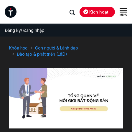
Kích hoạt
Đăng ký/ Đăng nhập
Khóa học
Con người & Lãnh đạo
Đào tạo & phát triển (L&D)