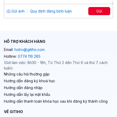
triển năng lực và gắn kết đội ngũ
Tổng số 1 giờ
17 bài giảng
Gửi ảnh
Quy định đăng bình luận
Gửi
5
104
99,000 đ
299,900 đ
HỖ TRỢ KHÁCH HÀNG
Email:
hotro@gitiho.com
Hotline:
0774 116 285
(Giờ làm việc: 8h30 - 18h, Từ Thứ 2 đến Thứ 6 và thứ 7 cách
tuần)
Những câu hỏi thường gặp
Hướng dẫn đăng ký khoá học
Hướng dẫn đăng nhập
Hướng dẫn lấy lại mật khẩu
Hướng dẫn thanh toán khóa học sau khi đăng ký thành công
VỀ GITIHO