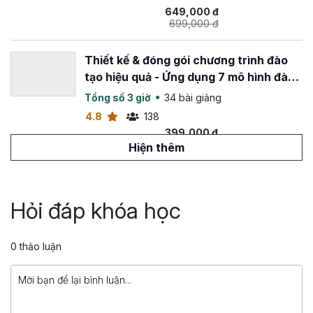
649,000 đ
699,000 đ
Thiết kế & đóng gói chương trình đào
tạo hiệu quả - Ứng dụng 7 mô hình đào
tạo phổ biến
Tổng số 3 giờ
34 bài giảng
4.8
138
399,000 đ
499,000 đ
Hiện thêm
Đánh giá hiệu quả đào tạo cấp độ kết
quả kinh doanh
Hỏi đáp khóa học
Tổng số 2 giờ
28 bài giảng
4.33
108
0 thảo luận
849,000 đ
1,299,000 đ
Coaching doanh nghiệp: Giải pháp phát