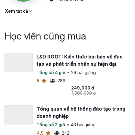
Xây dựng nền tảng vững chắc với những kiến thức
Xem tất cả
cơ bản và tích lũy kinh nghiệm thực tiễn trong lĩnh
vực môi giới bất động sản
Hãy học và đặt thật nhiều câu hỏi cho giảng viên nhé.
Học viên cũng mua
Gitiho
chúc các bạn thành công trong lĩnh vực môi giới
bất động sản đầy tiềm năng!
L&D ROOT: Kiến thức bài bản về đào
tạo và phát triển nhân sự hiện đại
Tổng số 4 giờ
26 bài giảng
5
289
249,000 đ
1,000,000 đ
Tổng quan về hệ thống đào tạo trong
doanh nghiệp
Tổng số 2 giờ
43 bài giảng
4.5
242