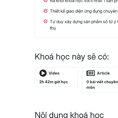
Ra khỏi khóa học với ít nhất 1 sản 
Thiết kế giao diện ứng dụng chuyên
Tư duy xây dựng sản phẩm số từ ý t
thụ
Khoá học này sẽ có:
Video
Article
2h 42m giờ học
0 bài viết chuyên
môn
Nội dung khoá học