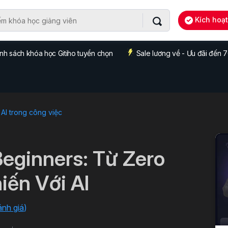
Kích hoạ
nh sách khóa học Gitiho tuyển chọn
Sale lương về - Ưu đãi đến
AI trong công việc
Beginners: Từ Zero
ến Với AI
ánh giá
)