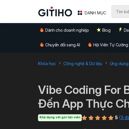
DANH MỤC
Dành cho doanh nghiệp
Blog
Da
Chuyển đổi sang AI
Hội Viên Tự Cường
Khóa học
Công nghệ & Dữ liệu
Ứng dụng 
`
Vibe Coding For 
Đến App Thực Chi
5
(
3 đ
Khả dụng với gói hội viên