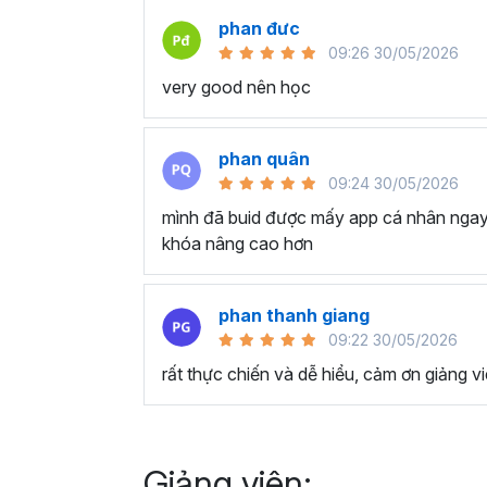
với hơn 18.000 học viên online và offline tr
phan đưc
09:26 30/05/2026
very good nên học
phan quân
09:24 30/05/2026
mình đã buid được mấy app cá nhân ngay 
khóa nâng cao hơn
phan thanh giang
09:22 30/05/2026
rất thực chiến và dễ hiểu, cảm ơn giảng vi
Giảng viên: