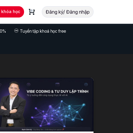
t khóa học
Đăng ký/ Đăng nhập
 70%
Tuyển tập khoá học free