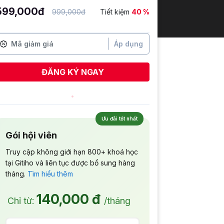
599,000đ
999,000đ
Tiết kiệm
40 %
Áp dụng
ĐĂNG KÝ NGAY
Hoàng Quyên
vừa đăng ký
Ưu đãi tốt nhất
Gói hội viên
Truy cập không giới hạn 800+ khoá học
tại Gitiho và liên tục được bổ sung hàng
tháng.
Tìm hiểu thêm
140,000 đ
Chỉ từ:
/tháng