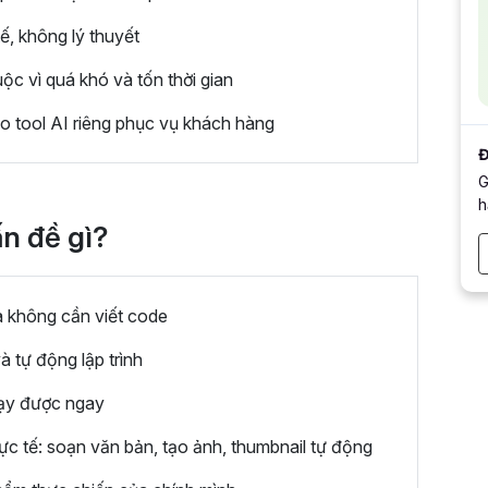
, không lý thuyết
c vì quá khó và tốn thời gian
ạo tool AI riêng phục vụ khách hàng
Đ
G
h
ấn đề gì?
à không cần viết code
 tự động lập trình
hạy được ngay
c tế: soạn văn bản, tạo ảnh, thumbnail tự động