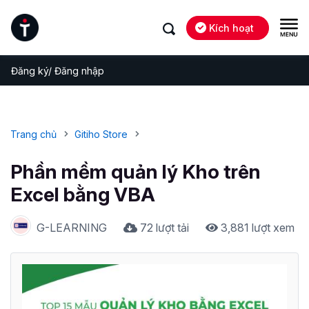
Kích hoạt
Đăng ký/ Đăng nhập
Trang chủ
Gitiho Store
Phần mềm quản lý Kho trên
Excel bằng VBA
G-LEARNING
72 lượt tải
3,881 lượt xem