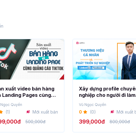
ền
n xuất video bán hàng
Xây dựng profile chuyê
à Landing Pages cùng
nghiệp cho người đi làm
uảng cáo TikTok
trên Facebook và
 Ngọc Quyền
Vũ Ngọc Quyền
LinkedIn
(1)
Mới xuất bản
0
(0)
Mới xuất 
99,000đ
399,000đ
500,000đ
800,000đ