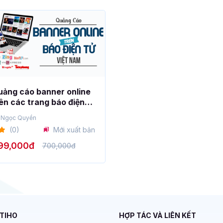
ảng cáo banner online
ên các trang báo điện
 Việt Nam
 Ngọc Quyền
(0)
Mới xuất bản
99,000đ
700,000đ
ITIHO
HỢP TÁC VÀ LIÊN KẾT