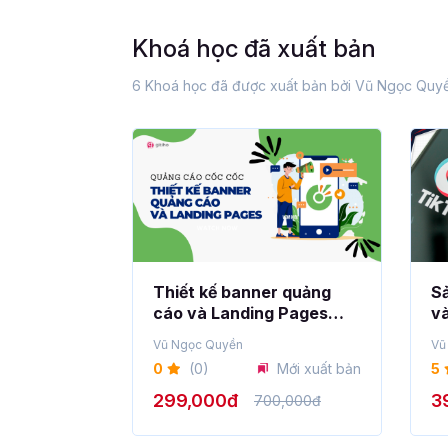
Khoá học đã xuất bản
6 Khoá học đã được xuất bản bởi Vũ Ngọc Quy
Thiết kế banner quảng
Sả
cáo và Landing Pages
v
cùng quảng cáo Cốc Cốc
q
Vũ Ngọc Quyền
Vũ
0
(0)
Mới xuất bản
5
299,000đ
3
700,000đ