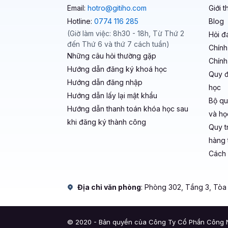
Email:
hotro@gitiho.com
Giới t
Hotline:
0774 116 285
Blog
(Giờ làm việc: 8h30 - 18h, Từ Thứ 2
Hỏi đ
đến Thứ 6 và thứ 7 cách tuần)
Chính
Những câu hỏi thường gặp
Chính
Hướng dẫn đăng ký khoá học
Quy đ
Hướng dẫn đăng nhập
học
Hướng dẫn lấy lại mật khẩu
Bộ qu
Hướng dẫn thanh toán khóa học sau
và học
khi đăng ký thành công
Quy t
hàng t
Cách 
Địa chỉ văn phòng
: Phòng 302, Tầng 3, Tò
© 2020 - Bản quyền của Công Ty Cổ Phần Công N