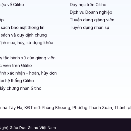
hiệu về Gitiho
Dạy học trên Gitiho
Dịch vụ Doanh nghiệp
áp
Tuyển dụng giảng viên
 sách bảo mật thông tin
Tuyển dụng nhân sự
 sách và quy định chung
ịnh mua, hủy, sử dụng khóa
y tắc hành xử của giảng viên
 viên trên Gitiho
rình xác nhận – hoàn, hủy đơn
ại hệ thống Gitiho
lấy chứng nhận Gitiho
a nhà Tây Hà, KĐT mới Phùng Khoang, Phường Thanh Xuân, Thành p
ghệ Giáo Dục Gitiho Việt Nam