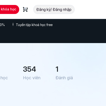
t khóa học
Đăng ký/ Đăng nhập
 70%
Tuyển tập khoá học free
354
1
 học
Học viên
Đánh giá