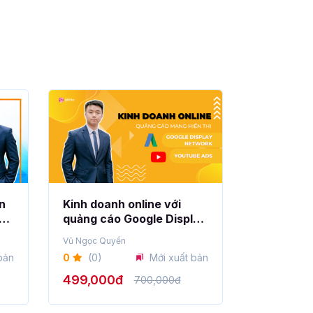
n
Kinh doanh online với
quảng cáo Google Display
Network và YouTube Ads
Vũ Ngọc Quyền
bản
0
(0)
Mới xuất bản
499,000đ
700,000đ