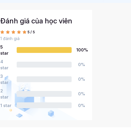
Đánh giá của học viên
5 / 5
1 đánh giá
5
100%
star
4
0%
star
3
0%
star
2
0%
star
1 star
0%