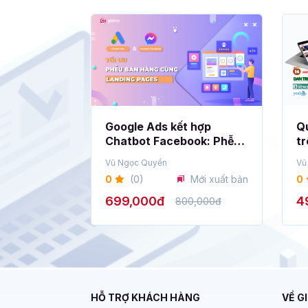
Google Ads kết hợp
Qu
Chatbot Facebook: Phễu
tr
bán hàng cùng Landing
tử
Vũ Ngọc Quyền
Vũ
Pages
0
(0)
Mới xuất bản
0
699,000đ
4
800,000đ
HỖ TRỢ KHÁCH HÀNG
VỀ G