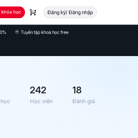
t khóa học
Đăng ký/ Đăng nhập
 70%
Tuyển tập khoá học free
242
18
 học
Học viên
Đánh giá