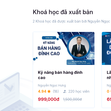
Khoá học đã xuất bản
2 Khoá học đã được xuất bản bởi Nguyễn Ngọc
Kỹ năng bán hàng đỉnh
Lã
cao
n
Nguyễn Ngọc Hưng
Ng
4.94
(18)
220 học viên
0
999,000đ
6
1,500,000đ