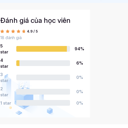
Đánh giá của học viên
4.9 / 5
18 đánh giá
5
94%
star
4
6%
star
3
0%
star
2
0%
star
1 star
0%