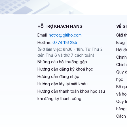
HỖ TRỢ KHÁCH HÀNG
VỀ G
Email:
hotro@gitiho.com
Giới t
Hotline:
0774 116 285
Blog
(Giờ làm việc: 8h30 - 18h, Từ Thứ 2
Hỏi đ
đến Thứ 6 và thứ 7 cách tuần)
Chính
Những câu hỏi thường gặp
Chính
Hướng dẫn đăng ký khoá học
Quy đ
Hướng dẫn đăng nhập
học
Hướng dẫn lấy lại mật khẩu
Bộ qu
Hướng dẫn thanh toán khóa học sau
và học
khi đăng ký thành công
Quy t
hàng t
Cách 