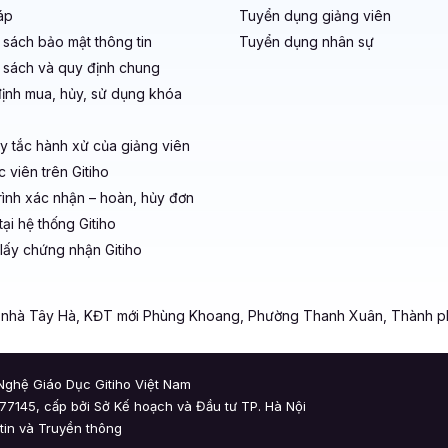
áp
Tuyển dụng giảng viên
 sách bảo mật thông tin
Tuyển dụng nhân sự
 sách và quy định chung
ịnh mua, hủy, sử dụng khóa
y tắc hành xử của giảng viên
 viên trên Gitiho
rình xác nhận – hoàn, hủy đơn
ại hệ thống Gitiho
lấy chứng nhận Gitiho
a nhà Tây Hà, KĐT mới Phùng Khoang, Phường Thanh Xuân, Thành p
ghệ Giáo Dục Gitiho Việt Nam
7145, cấp bởi Sở Kế hoạch và Đầu tư TP. Hà Nội
tin và Truyền thông