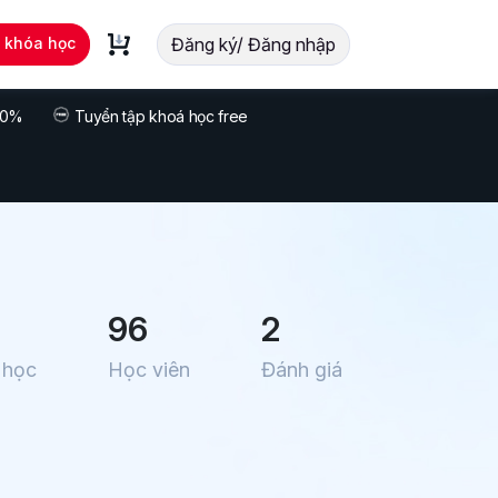
t khóa học
Đăng ký/ Đăng nhập
 70%
Tuyển tập khoá học free
96
2
 học
Học viên
Đánh giá