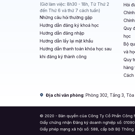
(Giờ làm việc: 8h30 - 18h, Từ Thứ 2
Hỏi đ
đến Thứ 6 và thứ 7 cách tuần)
Chính
Những câu hỏi thường gặp
Chính
Hướng dẫn đăng ký khoá học
Quy đ
Hướng dẫn đăng nhập
học
Hướng dẫn lấy lại mật khẩu
Bộ qu
Hướng dẫn thanh toán khóa học sau
và học
khi đăng ký thành công
Quy t
hàng t
Cách 
Địa chỉ văn phòng
: Phòng 302, Tầng 3, Tò
© 2020 - Bản quyền của Công Ty Cổ Phần Công N
Giấy chứng nhận Đăng ký doanh nghiệp số: 010907
Giấy phép mạng xã hội số: 588, cấp bởi Bộ Thông 