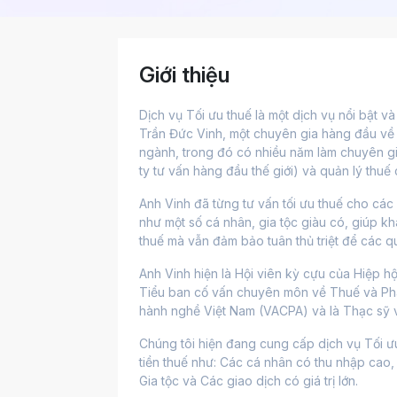
Giới thiệu
Dịch vụ Tối ưu thuế là một dịch vụ nổi bật v
Trần Đức Vinh, một chuyên gia hàng đầu về t
ngành, trong đó có nhiều năm làm chuyên gia
ty tư vấn hàng đầu thế giới) và quản lý thu
Anh Vinh đã từng tư vấn tối ưu thuế cho cá
như một số cá nhân, gia tộc giàu có, giúp kh
thuế mà vẫn đảm bảo tuân thủ triệt để các q
Anh Vinh hiện là Hội viên kỳ cựu của Hiệp 
Tiểu ban cố vấn chuyên môn về Thuế và Phá
hành nghề Việt Nam (VACPA) và là Thạc sỹ 
Chúng tôi hiện đang cung cấp dịch vụ Tối ưu
tiền thuế như: Các cá nhân có thu nhập cao,
Gia tộc và Các giao dịch có giá trị lớn.