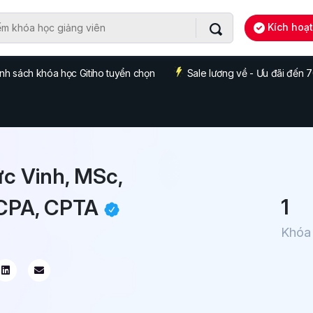
Kích hoạ
nh sách khóa học Gitiho tuyển chọn
Sale lương về - Ưu đãi đến
c Vinh, MSc,
1
CPA, CPTA
Khóa