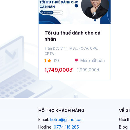
Tối ưu thuế dành cho cá
nhân
Trần Đức Vinh, MSc, FCCA, CPA,
CPTA
1
(2)
Mới xuất bản
1,749,000đ
1,999,000đ
HỖ TRỢ KHÁCH HÀNG
VỀ G
Email:
hotro@gitiho.com
Giới t
Hotline:
0774 116 285
Blog