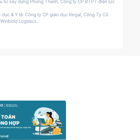
ầu tư xây dựng Phong Thành, Công ty CP ĐTPT điện lực 
áo dục & Y tế: Công ty CP giáo dục Regal, Công Ty Cổ 
inbold Logistics..