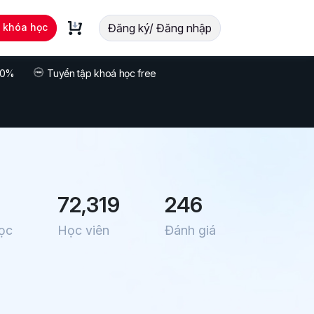
t khóa học
Đăng ký/ Đăng nhập
 70%
Tuyển tập khoá học free
72,319
246
ọc
Học viên
Đánh giá