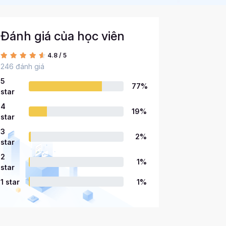
Đánh giá của học viên
4.8 / 5
246 đánh giá
5
77%
star
4
19%
star
3
2%
star
2
1%
star
1 star
1%