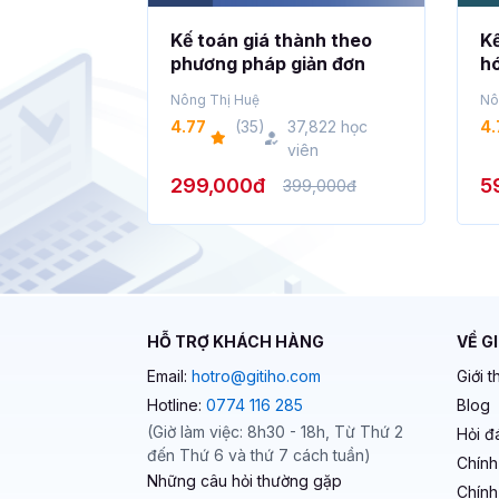
Kế toán giá thành theo
Kế
phương pháp giản đơn
hó
lự
Nông Thị Huệ
Nô
4.77
(35)
37,822 học
4.
viên
299,000đ
5
399,000đ
HỖ TRỢ KHÁCH HÀNG
VỀ G
Email:
hotro@gitiho.com
Giới t
Hotline:
0774 116 285
Blog
(Giờ làm việc: 8h30 - 18h, Từ Thứ 2
Hỏi đ
đến Thứ 6 và thứ 7 cách tuần)
Chính
Những câu hỏi thường gặp
Chính