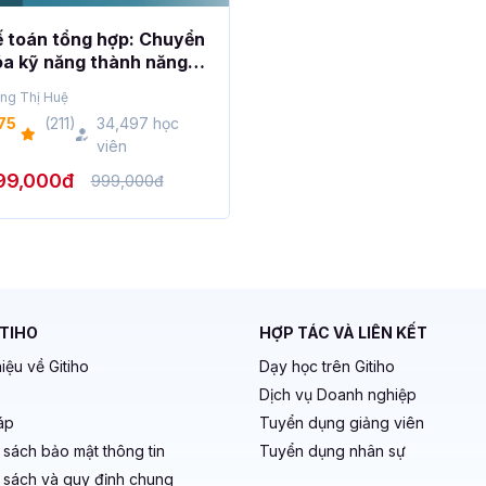
 toán tổng hợp: Chuyển
a kỹ năng thành năng
c vững chắc
ng Thị Huệ
75
(211)
34,497 học
viên
99,000đ
999,000đ
ITIHO
HỢP TÁC VÀ LIÊN KẾT
hiệu về Gitiho
Dạy học trên Gitiho
Dịch vụ Doanh nghiệp
áp
Tuyển dụng giảng viên
 sách bảo mật thông tin
Tuyển dụng nhân sự
 sách và quy định chung