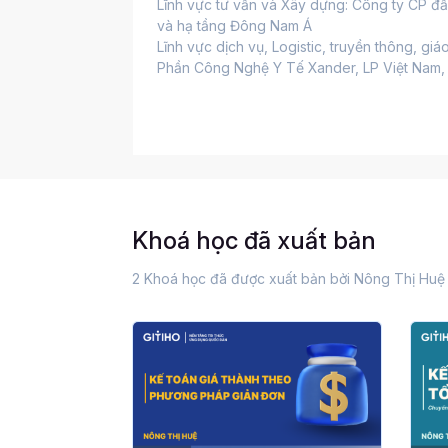
Lĩnh vực tư vấn và Xây dựng: Công ty CP đ
và hạ tầng Đông Nam Á
Lĩnh vực dịch vụ, Logistic, truyền thông, gi
Phần Công Nghệ Y Tế Xander, LP Việt Nam, W
Khoá học đã xuất bản
2 Khoá học đã được xuất bản bởi Nông Thị Huệ