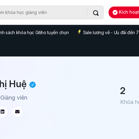
Kích hoạ
nh sách khóa học Gitiho tuyển chọn
Sale lương về - Ưu đãi đến
hị Huệ
2
 Giảng viên
Khóa h