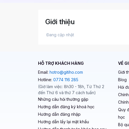
Giới thiệu
 Đang cập nhật 
HỖ TRỢ KHÁCH HÀNG
VỀ G
Email:
hotro@gitiho.com
Giới t
Hotline:
0774 116 285
Blog
(Giờ làm việc: 8h30 - 18h, Từ Thứ 2
Hỏi đ
đến Thứ 6 và thứ 7 cách tuần)
Chính
Những câu hỏi thường gặp
Chính
Hướng dẫn đăng ký khoá học
Quy đ
Hướng dẫn đăng nhập
học
Hướng dẫn lấy lại mật khẩu
Bộ qu