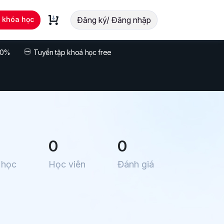
t khóa học
Đăng ký/ Đăng nhập
 70%
Tuyển tập khoá học free
0
0
 học
Học viên
Đánh giá