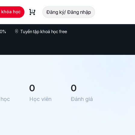
t khóa học
Đăng ký/ Đăng nhập
 70%
Tuyển tập khoá học free
0
0
 học
Học viên
Đánh giá