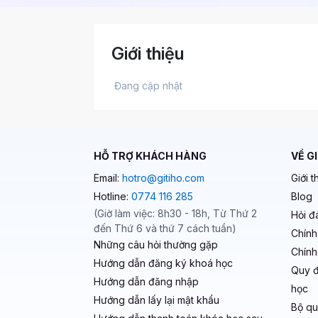
Giới thiệu
 Đang cập nhật 
HỖ TRỢ KHÁCH HÀNG
VỀ G
Email:
hotro@gitiho.com
Giới t
Hotline:
0774 116 285
Blog
(Giờ làm việc: 8h30 - 18h, Từ Thứ 2
Hỏi đ
đến Thứ 6 và thứ 7 cách tuần)
Chính
Những câu hỏi thường gặp
Chính
Hướng dẫn đăng ký khoá học
Quy đ
Hướng dẫn đăng nhập
học
Hướng dẫn lấy lại mật khẩu
Bộ qu