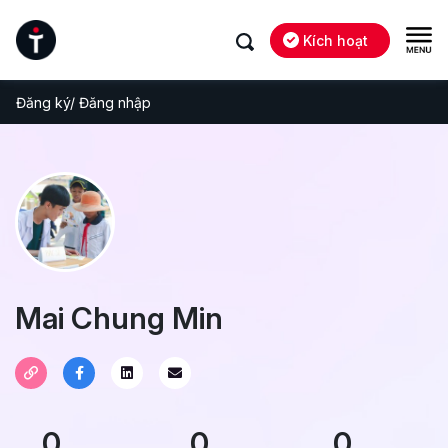
Kích hoạt
Đăng ký/ Đăng nhập
Mai Chung Min
0
0
0