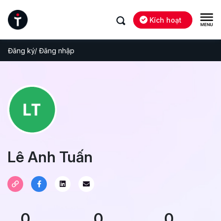
Kích hoạt
Đăng ký/ Đăng nhập
Lê Anh Tuấn
0
0
0