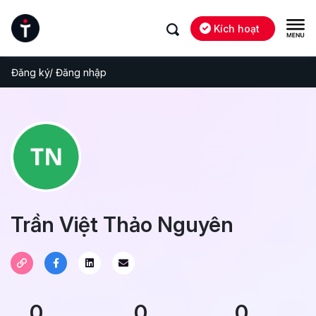
Kích hoạt
Đăng ký/ Đăng nhập
Trần Việt Thảo Nguyên
0
0
0