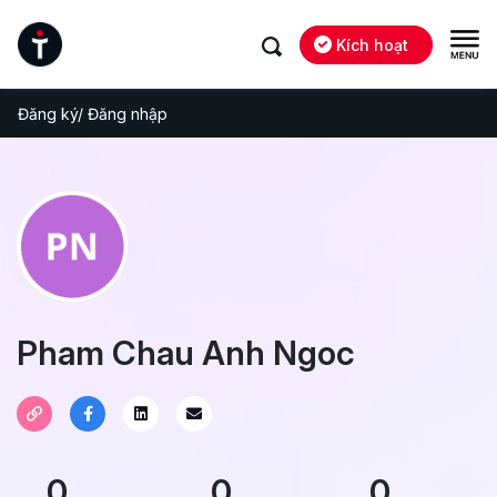
Kích hoạt
Đăng ký/ Đăng nhập
Pham Chau Anh Ngoc
0
0
0