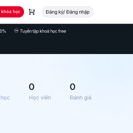
t khóa học
Đăng ký/ Đăng nhập
 70%
Tuyển tập khoá học free
0
0
 học
Học viên
Đánh giá