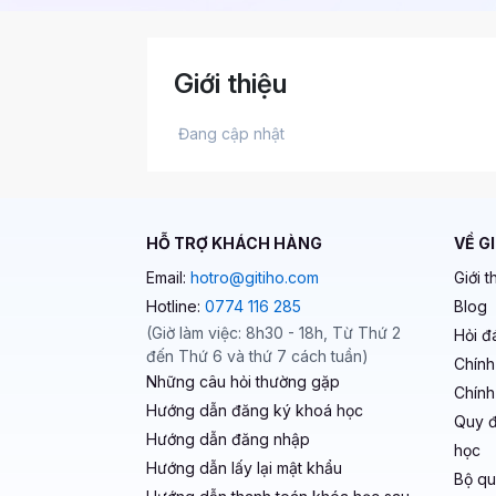
Giới thiệu
 Đang cập nhật 
HỖ TRỢ KHÁCH HÀNG
VỀ G
Email:
hotro@gitiho.com
Giới t
Hotline:
0774 116 285
Blog
(Giờ làm việc: 8h30 - 18h, Từ Thứ 2
Hỏi đ
đến Thứ 6 và thứ 7 cách tuần)
Chính
Những câu hỏi thường gặp
Chính
Hướng dẫn đăng ký khoá học
Quy đ
Hướng dẫn đăng nhập
học
Hướng dẫn lấy lại mật khẩu
Bộ qu