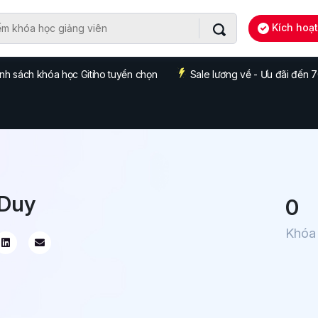
Kích hoạ
nh sách khóa học Gitiho tuyển chọn
Sale lương về - Ưu đãi đến
 Duy
0
Khóa