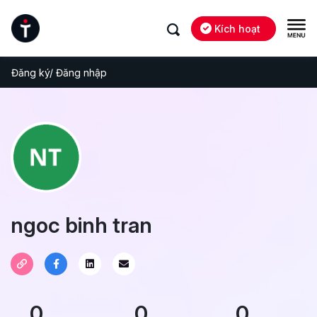
Kích hoạt
Đăng ký/ Đăng nhập
ngoc binh tran
0
0
0