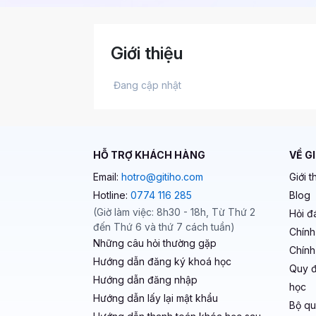
Giới thiệu
 Đang cập nhật 
HỖ TRỢ KHÁCH HÀNG
VỀ G
Email:
hotro@gitiho.com
Giới t
Hotline:
0774 116 285
Blog
(Giờ làm việc: 8h30 - 18h, Từ Thứ 2
Hỏi đ
đến Thứ 6 và thứ 7 cách tuần)
Chính
Những câu hỏi thường gặp
Chính
Hướng dẫn đăng ký khoá học
Quy đ
Hướng dẫn đăng nhập
học
Hướng dẫn lấy lại mật khẩu
Bộ qu