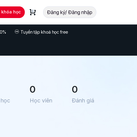
t khóa học
Đăng ký/ Đăng nhập
 70%
Tuyển tập khoá học free
0
0
 học
Học viên
Đánh giá