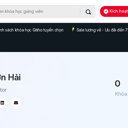
Kích hoạ
nh sách khóa học Gitiho tuyển chọn
Sale lương về - Ưu đãi đến
n Hải
0
tor
Khóa