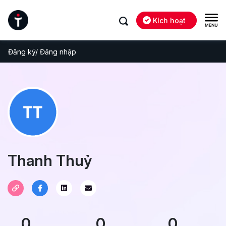
Kích hoạt
Đăng ký/ Đăng nhập
Thanh Thuỷ
0
0
0