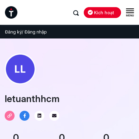
Kích hoạt
Đăng ký/ Đăng nhập
letuanthhcm
0
0
0