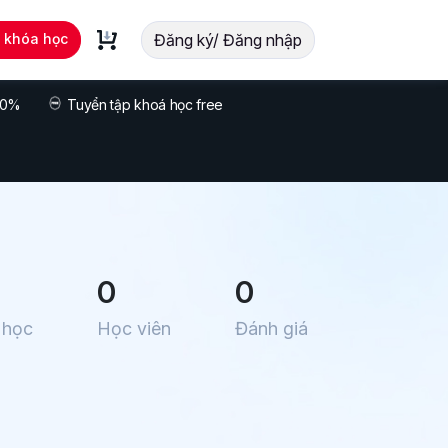
t khóa học
Đăng ký/ Đăng nhập
 70%
Tuyển tập khoá học free
0
0
 học
Học viên
Đánh giá