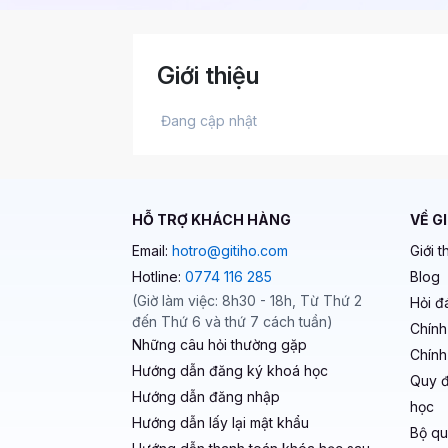
Giới thiệu
 Đang cập nhật 
HỖ TRỢ KHÁCH HÀNG
VỀ G
Email:
hotro@gitiho.com
Giới t
Hotline:
0774 116 285
Blog
(Giờ làm việc: 8h30 - 18h, Từ Thứ 2
Hỏi đ
đến Thứ 6 và thứ 7 cách tuần)
Chính
Những câu hỏi thường gặp
Chính
Hướng dẫn đăng ký khoá học
Quy đ
Hướng dẫn đăng nhập
học
Hướng dẫn lấy lại mật khẩu
Bộ qu