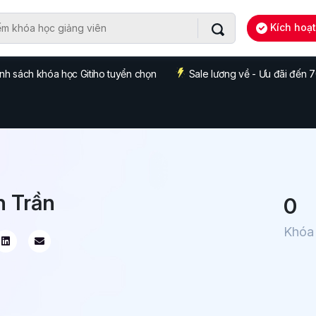
Kích hoạ
nh sách khóa học Gitiho tuyển chọn
Sale lương về - Ưu đãi đến
n Trần
0
Khóa