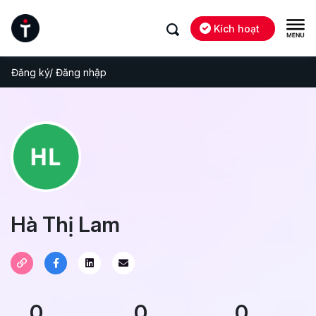
Kích hoạt
Đăng ký/ Đăng nhập
Hà Thị Lam
0
0
0