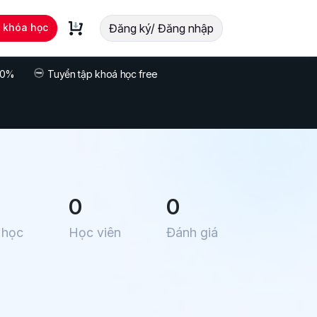
t khóa học
Đăng ký/ Đăng nhập
 70%
Tuyển tập khoá học free
0
0
 học
Học viên
Đánh giá