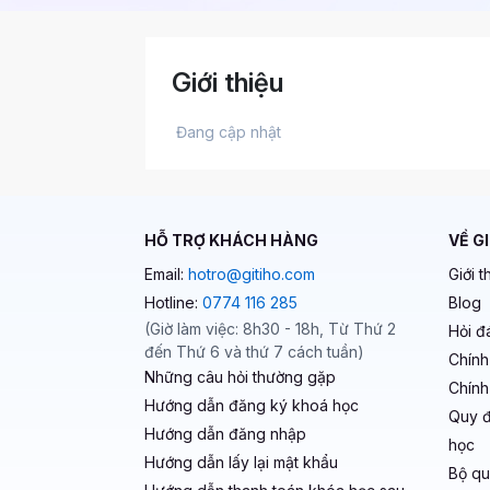
Giới thiệu
 Đang cập nhật 
HỖ TRỢ KHÁCH HÀNG
VỀ G
Email:
hotro@gitiho.com
Giới t
Hotline:
0774 116 285
Blog
(Giờ làm việc: 8h30 - 18h, Từ Thứ 2
Hỏi đ
đến Thứ 6 và thứ 7 cách tuần)
Chính
Những câu hỏi thường gặp
Chính
Hướng dẫn đăng ký khoá học
Quy đ
Hướng dẫn đăng nhập
học
Hướng dẫn lấy lại mật khẩu
Bộ qu