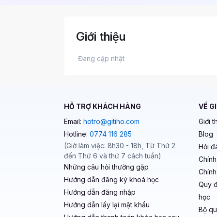
Giới thiệu
 Đang cập nhật 
HỖ TRỢ KHÁCH HÀNG
VỀ G
Email:
hotro@gitiho.com
Giới t
Hotline:
0774 116 285
Blog
(Giờ làm việc: 8h30 - 18h, Từ Thứ 2
Hỏi đ
đến Thứ 6 và thứ 7 cách tuần)
Chính
Những câu hỏi thường gặp
Chính
Hướng dẫn đăng ký khoá học
Quy đ
Hướng dẫn đăng nhập
học
Hướng dẫn lấy lại mật khẩu
Bộ qu