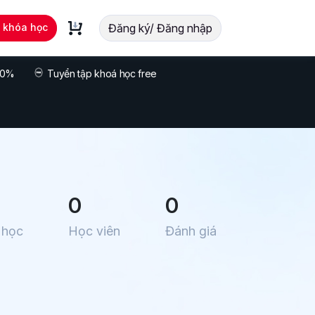
t khóa học
Đăng ký/ Đăng nhập
 70%
Tuyển tập khoá học free
0
0
 học
Học viên
Đánh giá