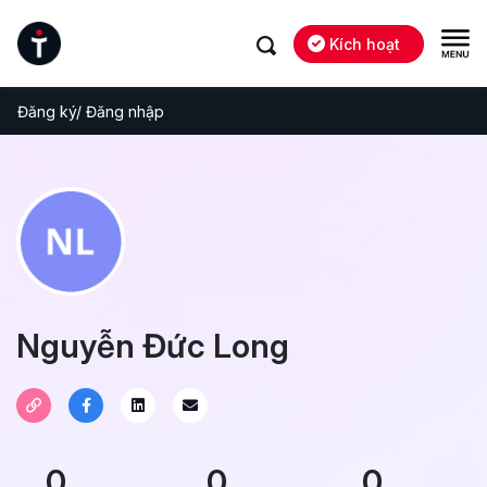
Kích hoạt
Đăng ký/ Đăng nhập
Nguyễn Đức Long
0
0
0