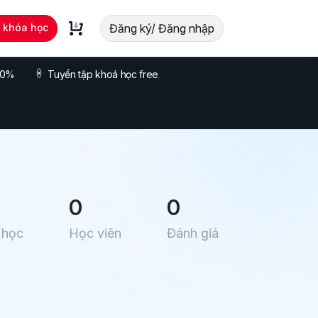
t khóa học
Đăng ký/ Đăng nhập
 70%
Tuyển tập khoá học free
0
0
 học
Học viên
Đánh giá