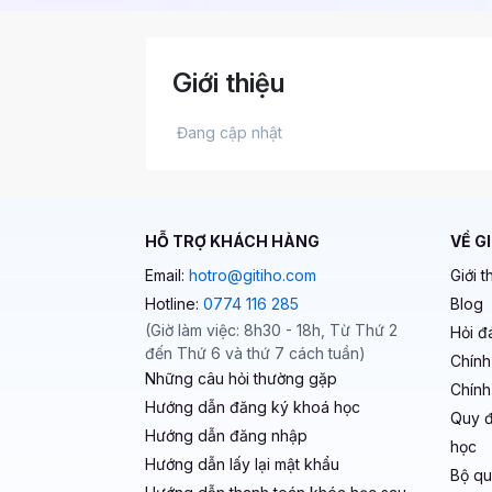
Giới thiệu
 Đang cập nhật 
HỖ TRỢ KHÁCH HÀNG
VỀ G
Email:
hotro@gitiho.com
Giới t
Hotline:
0774 116 285
Blog
(Giờ làm việc: 8h30 - 18h, Từ Thứ 2
Hỏi đ
đến Thứ 6 và thứ 7 cách tuần)
Chính
Những câu hỏi thường gặp
Chính
Hướng dẫn đăng ký khoá học
Quy đ
Hướng dẫn đăng nhập
học
Hướng dẫn lấy lại mật khẩu
Bộ qu