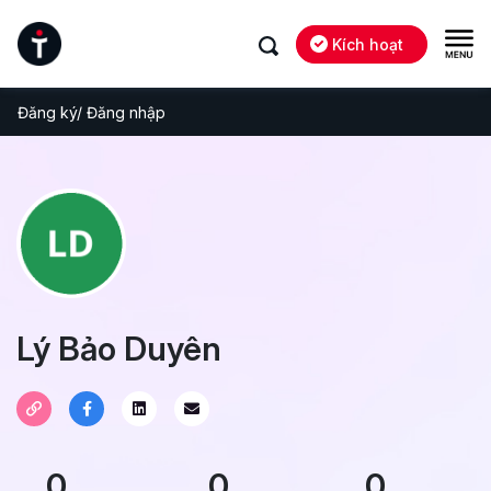
Kích hoạt
Đăng ký/ Đăng nhập
Lý Bảo Duyên
0
0
0