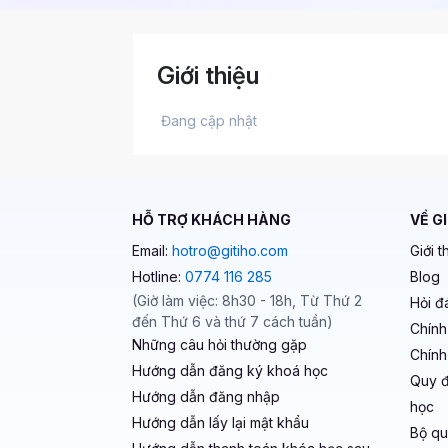
Giới thiệu
 Đang cập nhật 
HỖ TRỢ KHÁCH HÀNG
VỀ G
Email:
hotro@gitiho.com
Giới t
Hotline:
0774 116 285
Blog
(Giờ làm việc: 8h30 - 18h, Từ Thứ 2
Hỏi đ
đến Thứ 6 và thứ 7 cách tuần)
Chính
Những câu hỏi thường gặp
Chính
Hướng dẫn đăng ký khoá học
Quy đ
Hướng dẫn đăng nhập
học
Hướng dẫn lấy lại mật khẩu
Bộ qu