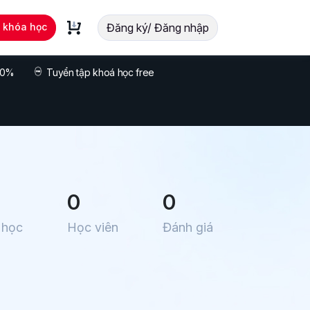
t khóa học
Đăng ký/ Đăng nhập
 70%
Tuyển tập khoá học free
0
0
 học
Học viên
Đánh giá