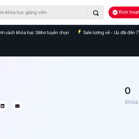
Kích hoạ
nh sách khóa học Gitiho tuyển chọn
Sale lương về - Ưu đãi đến
0
Khóa