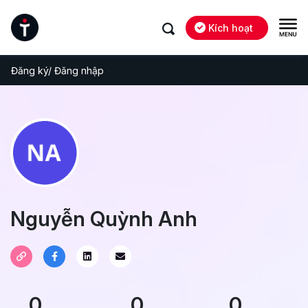
Kích hoạt
Đăng ký/ Đăng nhập
Nguyễn Quỳnh Anh
0
0
0