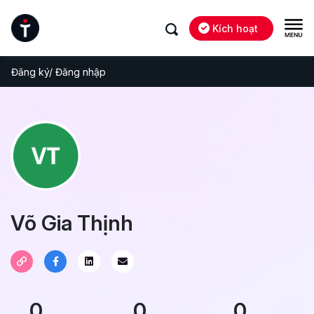
Kích hoạt
Đăng ký/ Đăng nhập
Võ Gia Thịnh
0
0
0