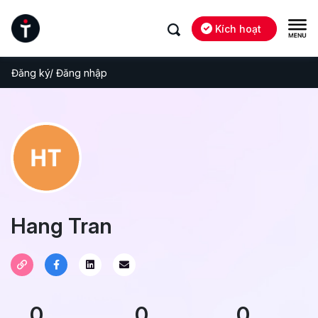
Kích hoạt
Đăng ký/ Đăng nhập
Hang Tran
0
0
0