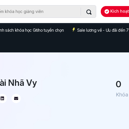
Kích hoạ
nh sách khóa học Gitiho tuyển chọn
Sale lương về - Ưu đãi đến
ài Nhã Vy
0
Khóa