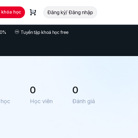
t khóa học
Đăng ký/ Đăng nhập
 70%
Tuyển tập khoá học free
0
0
 học
Học viên
Đánh giá