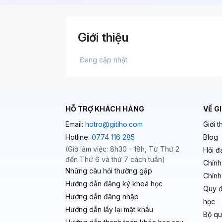
Giới thiệu
 Đang cập nhật 
HỖ TRỢ KHÁCH HÀNG
VỀ G
Email:
hotro@gitiho.com
Giới t
Hotline:
0774 116 285
Blog
(Giờ làm việc: 8h30 - 18h, Từ Thứ 2
Hỏi đ
đến Thứ 6 và thứ 7 cách tuần)
Chính
Những câu hỏi thường gặp
Chính
Hướng dẫn đăng ký khoá học
Quy đ
Hướng dẫn đăng nhập
học
Hướng dẫn lấy lại mật khẩu
Bộ qu